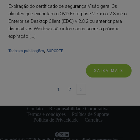
Expiração do certificado de segurança Visão geral Os
clientes que executam o OVD Enterprise 2.7.x ou 2.8.x e o
Enterprise Desktop Client (EDC) v 2.8.2 ou anterior para
dispositivos Windows são informados sobre a próxima
expiração [...]
, 
Todas as publicações
SUPORTE
SAIBA MAIS
1
2
3
Contato
Responsabilidade Corporativa
Termos e condições
Política de Suporte
Política de Privacidade
Carreiras
Copyright © 2026 Inuvika Inc. Todos os direitos reservados.