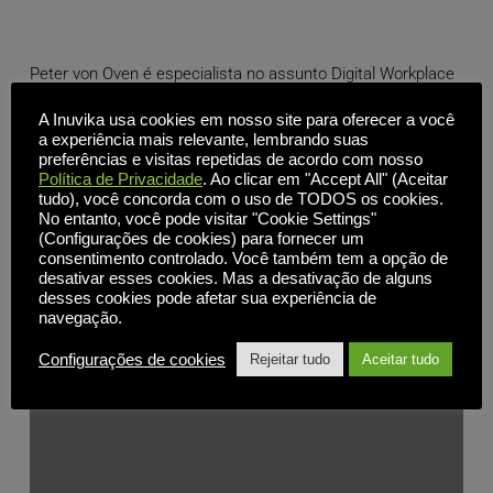
Peter von Oven é especialista no assunto Digital Workplace
e VMware vExpert em EUC e hipervisores de desktop. Nos
A Inuvika usa cookies em nosso site para oferecer a você
últimos anos, ele publicou vários livros focados
a experiência mais relevante, lembrando suas
principalmente em [...]
preferências e visitas repetidas de acordo com nosso
Política de Privacidade
. Ao clicar em "Accept All" (Aceitar
tudo), você concorda com o uso de TODOS os cookies.
, 
, 
, 
Todas as publicações
Alternativas Citrix e Vmware
Notícias
OVD 
No entanto, você pode visitar "Cookie Settings"
, 
Enterprise
Acesso remoto e produtividade
(Configurações de cookies) para fornecer um
consentimento controlado. Você também tem a opção de
desativar esses cookies. Mas a desativação de alguns
desses cookies pode afetar sua experiência de
SAIBA MAIS
navegação.
Configurações de cookies
Rejeitar tudo
Aceitar tudo