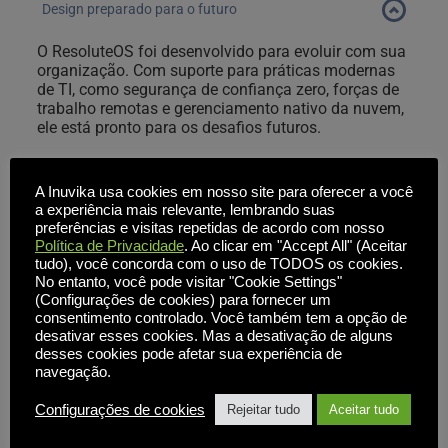
O ResoluteOS combina tempos de inicialização 
garantindo compatibilidade perfeita, sem problemas de 
Design preparado para o futuro
rápidos e uma pegada mínima para oferecer uma 
compatibilidade ou configurações necessárias para o 
experiência de usuário que permite que os usuários 
O ResoluteOS foi desenvolvido para evoluir com sua 
usuário final. 
comecem a trabalhar rapidamente de praticamente 
organização. Com suporte para práticas modernas 
qualquer lugar. 
de TI, como segurança de confiança zero, forças de 
O ResoluteOS é respaldado por anos de insights de 
trabalho remotas e gerenciamento nativo da nuvem, 
ele está pronto para os desafios futuros.
implantação no mundo real de clientes da Inuvika em 
diversos setores. Ele é moldado pelos desafios e 
necessidades dos profissionais de TI que valorizam a 
A Inuvika usa cookies em nosso site para oferecer a você
estabilidade, a simplicidade e a segurança.
a experiência mais relevante, lembrando suas
preferências e visitas repetidas de acordo com nosso
Implementação rápida
Política de Privacidade
. Ao clicar em "Accept All" (Aceitar
tudo), você concorda com o uso de TODOS os cookies.
No entanto, você pode visitar "Cookie Settings"
Automatize o provisionamento de clientes de 
(Configurações de cookies) para fornecer um
endpoint para reduzir o tempo de 
consentimento controlado. Você também tem a opção de
desativar esses cookies. Mas a desativação de alguns
implementação.
desses cookies pode afetar sua experiência de
navegação.
Configurações de cookies
Rejeitar tudo
Aceitar tudo
Provisionamento sem contato