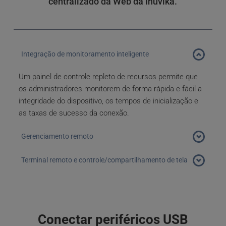
centralizado da Web da Inuvika.
Integração de monitoramento inteligente
Um painel de controle repleto de recursos permite que 
os administradores monitorem de forma rápida e fácil a 
integridade do dispositivo, os tempos de inicialização e 
as taxas de sucesso da conexão. 
Gerenciamento remoto
Faça alterações na configuração do dispositivo de 
Terminal remoto e controle/compartilhamento de tela
endpoint, atualizações e outras ações remotas no 
console de gerenciamento.  Faça alterações 
Assuma o controle de dispositivos de endpoint 
individualmente ou em escala.
individuais para ajudar os usuários ou solucionar 
problemas de dispositivos remotamente.
Conectar periféricos USB