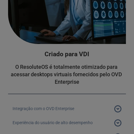
Criado para VDI
O ResoluteOS é totalmente otimizado para 
acessar desktops virtuais fornecidos pelo OVD 
Enterprise
Integração com o OVD Enterprise
O ResoluteOS foi desenvolvido especificamente para 
Experiência do usuário de alto desempenho
trabalhar com desktops virtuais OVD Enterprise, 