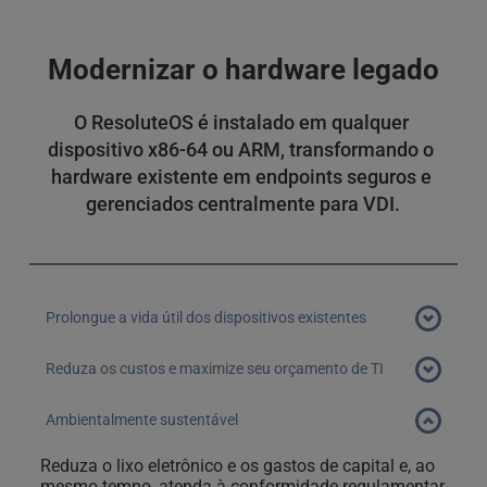
permanecem centralizados no data center na nuvem. 
Nenhum dado do usuário é armazenado localmente 
no dispositivo, minimizando o risco de roubo de 
Modernizar o hardware legado
dados.  Além disso, toda a comunicação com o OVD 
Enterprise é criptografada em trânsito usando os 
principais protocolos padrão do setor, sem a 
O ResoluteOS é instalado em qualquer 
necessidade de uma VPN.
dispositivo x86-64 ou ARM, transformando o 
hardware existente em endpoints seguros e 
gerenciados centralmente para VDI.
Prolongue a vida útil dos dispositivos existentes
Instale o ResoluteOS em dispositivos com apenas 2 GB 
Reduza os custos e maximize seu orçamento de TI
de RAM, proporcionando aos PCs e laptops mais antigos 
Adapte a infraestrutura de hardware existente e 
anos mais produtivos como clientes de endpoint de alto 
Ambientalmente sustentável
economize recursos de capital valiosos que podem 
desempenho para VDI.
ser usados em outros projetos. A baixa pegada de 
Reduza o lixo eletrônico e os gastos de capital e, ao 
recursos do ResoluteOS também reduz o uso geral 
mesmo tempo, atenda à conformidade regulamentar 