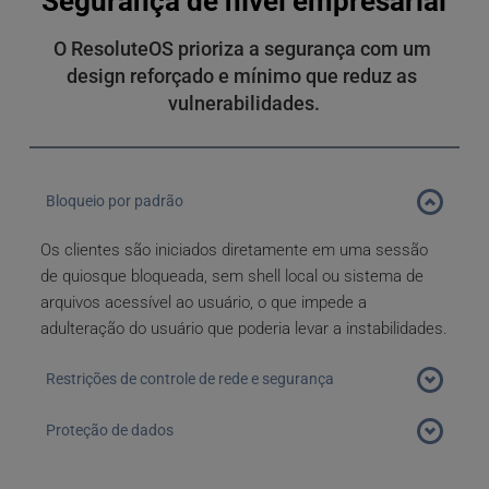
Segurança de nível empresarial
O ResoluteOS prioriza a segurança com um 
design reforçado e mínimo que reduz as 
vulnerabilidades.
Bloqueio por padrão
Os clientes são iniciados diretamente em uma sessão 
de quiosque bloqueada, sem shell local ou sistema de 
arquivos acessível ao usuário, o que impede a 
adulteração do usuário que poderia levar a instabilidades.
Restrições de controle de rede e segurança
O gerenciamento somente para administradores 
Proteção de dados
impede alterações não autorizadas nas 
configurações do dispositivo, incluindo rede, 
Todos os dados e aplicativos do usuário 
certificados e outros recursos avançados.