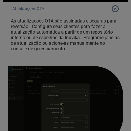
Implemente vários clientes de endpoint em minutos e 
Atualizações OTA
dimensione rapidamente com confiança.  Faça a 
As atualizações OTA são assinadas e seguras para 
implementação por meio de imagens PXE, USB ou ISO 
reversão.  Configure seus clientes para fazer a 
com configurações de rede, segurança e gerenciamento 
atualização automática a partir de um repositório 
pré-carregadas em uma única passagem de 
interno ou de espelhos da Inuvika.  Programe janelas 
implementação.
de atualização ou acione-as manualmente no 
console de gerenciamento.