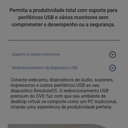
Permita a produtividade total com suporte para 
periféricos USB e vários monitores sem 
comprometer o desempenho ou a segurança. 
Suporte a vários monitores
Conecte vários monitores à área de trabalho virtual do 
Redirecionamento de dispositivo USB
OVD e aproveite o espaço adicional da área de trabalho 
Conecte webcams, dispositivos de áudio, scanners, 
para várias janelas e aplicativos.
impressoras e outros periféricos USB ao seu 
dispositivo ResoluteOS. O redirecionamento USB 
premium do OVD faz com que seu ambiente de 
desktop virtual se comporte como um PC tradicional, 
criando uma experiência de produtividade perfeita.