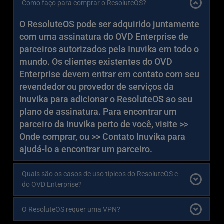
Como faço para comprar o ResoluteOS?
Funciona em muitos tipos de hardware 
suporte para outras soluções de VDI.
dispositivo, por mês, com um MSRP de $2,99 
x86-64, desde laptops e desktops de 
USD.  Os parceiros autorizados pela Inuvika 
O ResoluteOS pode ser adquirido juntamente 
baixa potência que não podem ser 
podem ter preços diferentes.
com uma assinatura do OVD Enterprise de 
atualizados para o sistema operacional 
parceiros autorizados pela Inuvika em todo o 
mais recente. O suporte para dispositivos 
mundo. Os clientes existentes do OVD 
baseados em ARM64, como o Raspberry 
Enterprise devem entrar em contato com seu 
Pi, será oferecido em uma data posterior.
revendedor ou provedor de serviços da 
É gerenciado de forma centralizada com 
Inuvika para adicionar o ResoluteOS ao seu 
atualizações e reversões de software 
plano de assinatura. Para encontrar um 
Over-the-Air (OTA).
parceiro da Inuvika perto de você, visite >> 
Foi criado especificamente para o OVD 
Onde comprar,
 ou >> 
Contato Inuvika
 para 
Enteprise VDI, proporcionando uma 
ajudá-lo a encontrar um parceiro.
experiência de usuário inigualável. 
Quais são os casos de uso típicos do ResoluteOS e 
do OVD Enterprise?
Organizações que desejam abandonar os 
O ResoluteOS requer uma VPN?
laptops e desktops baseados no Windows 