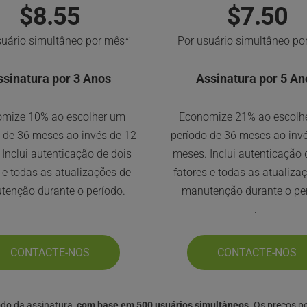
$8.55
$7.50
suário simultâneo por mês*
Por usuário simultâneo po
ssinatura por 3 Anos
Assinatura por 5 An
mize 10% ao escolher um 
Economize 21% ao escolhe
 de 36 meses ao invés de 12 
período de 36 meses ao invé
Inclui autenticação de dois 
meses. Inclui autenticação d
 e todas as atualizações de 
fatores e todas as atualizaç
tenção durante o período.
manutenção durante o per
. 
CONTACTE-NOS
CONTACTE-NOS
do da assinatura, 
com base em 500 usuários simultâneos.
 Os preços p