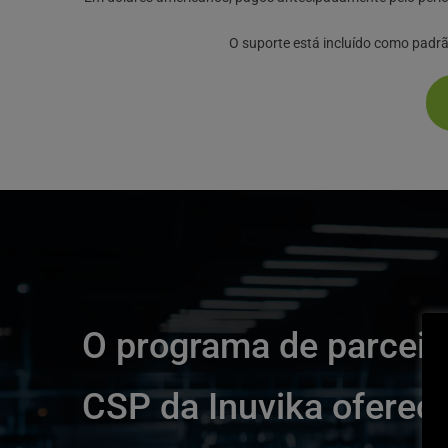
O suporte está incluído como padr
O programa de parceir
CSP da Inuvika oferece