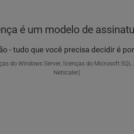
ença é um modelo de assinatu
o - tudo que você precisa decidir é po
ças do Windows Server, licenças do Microsoft SQL 
Netscaler)
ON-PREM OU 
ON-PREM OU 
VEM AUTO-HOSPEDADA
NUVEM AUTO-HOSPED