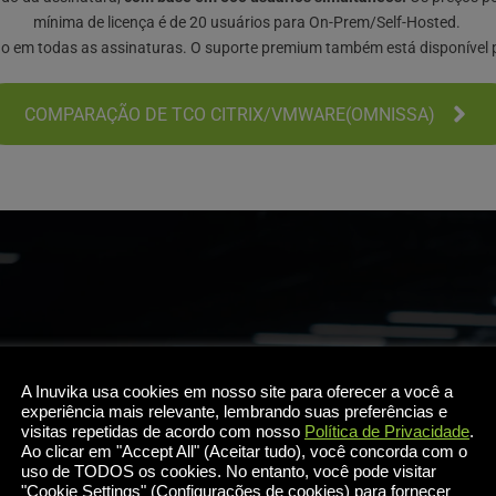
mínima de licença é de 20 usuários para On-Prem/Self-Hosted. 
ão em todas as assinaturas. O suporte premium também está disponível p
COMPARAÇÃO DE TCO CITRIX/VMWARE(OMNISSA)
os MSP e 
A Inuvika usa cookies em nosso site para oferecer a você a
experiência mais relevante, lembrando suas preferências e
visitas repetidas de acordo com nosso
Política de Privacidade
.
 preços 
Ao clicar em "Accept All" (Aceitar tudo), você concorda com o
uso de TODOS os cookies. No entanto, você pode visitar
PARTICIPE DE NOSSO P
"Cookie Settings" (Configurações de cookies) para fornecer