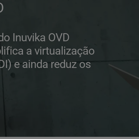
D
do Inuvika OVD 
ifica a virtualização 
I) e ainda reduz os 