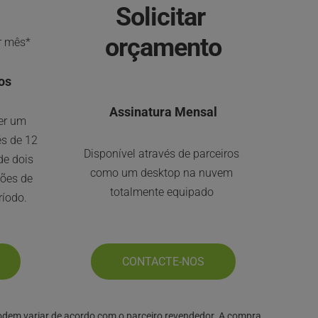
Solicitar 
orçamento
r mês*
os
Assinatura Mensal
r um 
s de 12 
Disponível através de parceiros 
e dois 
como um desktop na nuvem 
ões de 
totalmente equipado 
íodo.
CONTACTE-NOS
odem variar de acordo com o parceiro revendedor. A compra 