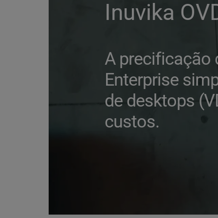
Inuvika OV
A precificação 
Enterprise simpl
de desktops (VD
custos. 