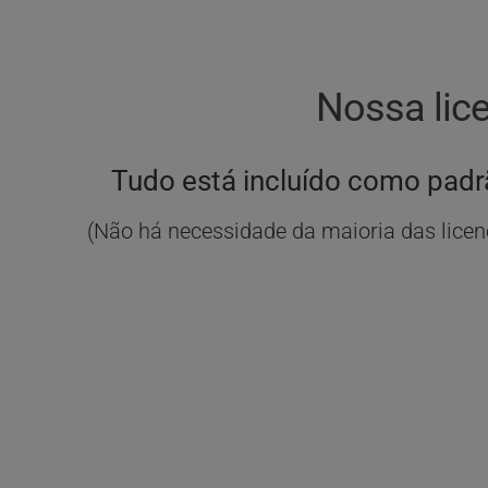
Nossa lic
Tudo está incluído como padrã
(Não há necessidade da maioria das licen
ON-PREM OU 
NUVEM AUTO-HOSPEDADA
NU