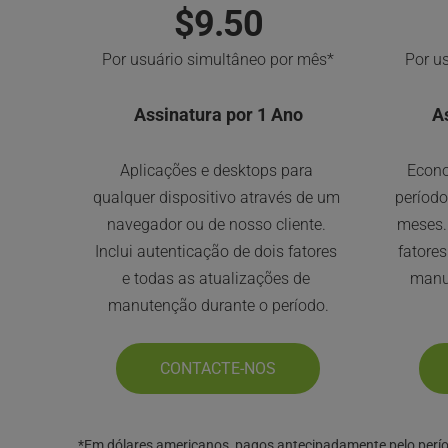
$9.50
Por usuário simultâneo por mês*
Por u
Assinatura por 1 Ano
A
Aplicações e desktops para 
Econo
qualquer dispositivo através de um 
período
navegador ou de nosso cliente. 
meses. 
Inclui autenticação de dois fatores 
fatores
e todas as atualizações de 
manu
manutenção durante o período.
CONTACTE-NOS
*Em dólares americanos, pagos antecipadamente pelo perío