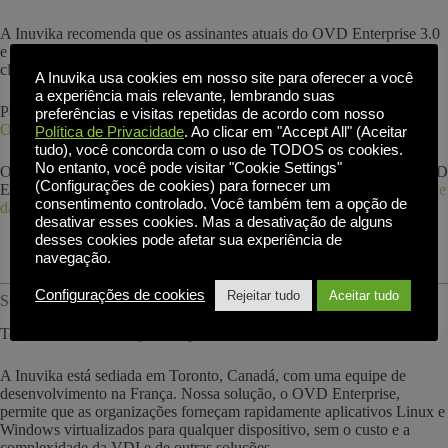
A Inuvika recomenda que os assinantes atuais do OVD Enterprise 3.0
e os usuários do cliente Enterprise Desktop atualizem seus aplicativos
clientes e instalações de servidor.
A Inuvika usa cookies em nosso site para oferecer a você
a experiência mais relevante, lembrando suas
Para obter mais detalhes, consulte o
Resumo das notas de versão do
preferências e visitas repetidas de acordo com nosso
OVD 3.0.1
Política de Privacidade
. Ao clicar em "Accept All" (Aceitar
tudo), você concorda com o uso de TODOS os cookies.
No entanto, você pode visitar "Cookie Settings"
Os links para as versões mais recentes dos clientes de desktop do OVD
(Configurações de cookies) para fornecer um
Enterprise podem ser encontrados na seção Downloads do site
Suporte
consentimento controlado. Você também tem a opção de
da Inuvika
página.
desativar esses cookies. Mas a desativação de alguns
desses cookies pode afetar sua experiência de
navegação.
Configurações de cookies
Rejeitar tudo
Aceitar tudo
Sobre a Inuvika:
Tornamos a virtualização de aplicativos fácil!
A Inuvika está sediada em Toronto, Canadá, com uma equipe de
desenvolvimento na França. Nossa solução, o OVD Enterprise,
permite que as organizações forneçam rapidamente aplicativos Linux e
Windows virtualizados para qualquer dispositivo, sem o custo e a
complexidade da VDI e de outras soluções.