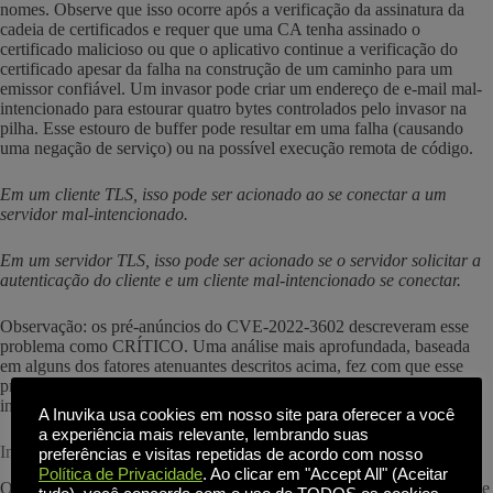
nomes. Observe que isso ocorre após a verificação da assinatura da
cadeia de certificados e requer que uma CA tenha assinado o
certificado malicioso ou que o aplicativo continue a verificação do
certificado apesar da falha na construção de um caminho para um
emissor confiável. Um invasor pode criar um endereço de e-mail mal-
intencionado para estourar quatro bytes controlados pelo invasor na
pilha. Esse estouro de buffer pode resultar em uma falha (causando
uma negação de serviço) ou na possível execução remota de código.
Em um cliente TLS, isso pode ser acionado ao se conectar a um
servidor mal-intencionado.
Em um servidor TLS, isso pode ser acionado se o servidor solicitar a
autenticação do cliente e um cliente mal-intencionado se conectar.
Observação: os pré-anúncios do CVE-2022-3602 descreveram esse
problema como CRÍTICO. Uma análise mais aprofundada, baseada
em alguns dos fatores atenuantes descritos acima, fez com que esse
problema fosse rebaixado para ALTO. Os usuários ainda são
incentivados a atualizar para uma nova versão o mais rápido possível.
A Inuvika usa cookies em nosso site para oferecer a você
a experiência mais relevante, lembrando suas
Impacto na empresa OVD
preferências e visitas repetidas de acordo com nosso
Política de Privacidade
. Ao clicar em "Accept All" (Aceitar
Os problemas identificados não afetam diretamente os componentes de