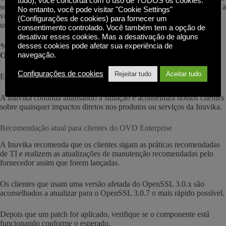
tudo), você concorda com o uso de TODOS os cookies.
serviço do OVD Enterprise. No entanto, os clientes são aconselhados a
No entanto, você pode visitar "Cookie Settings"
verificar a versão do OpenSSL instalada em seus servidores Linux
(Configurações de cookies) para fornecer um
usando o seguinte comando (com exemplo de saída):
consentimento controlado. Você também tem a opção de
desativar esses cookies. Mas a desativação de alguns
desses cookies pode afetar sua experiência de
% versão openssl
navegação.
OpenSSL 3.0.5 5 jul 2022 (Biblioteca: OpenSSL 3.0.5 5 jul 2022)
Configurações de cookies
Rejeitar tudo
Aceitar tudo
Essa vulnerabilidade afetará apenas o OpenSSL 3.0.x e não o 1.1.1
A Inuvika continua analisando a situação e aconselhará nossos clientes
sobre quaisquer impactos diretos nos produtos ou serviços da Inuvika.
Recomendação atual para clientes do OVD Enterprise
A Inuvika recomenda que os clientes sigam as práticas recomendadas
de TI e realizem as atualizações de manutenção recomendadas pelo
fornecedor assim que forem lançadas.
Os clientes que usam uma versão afetada do OpenSSL 3.0.x são
aconselhados a atualizar para o OpenSSL 3.0.7 o mais rápido possível.
Depois que um patch for aplicado, verifique se o componente está
funcionando conforme o esperado.