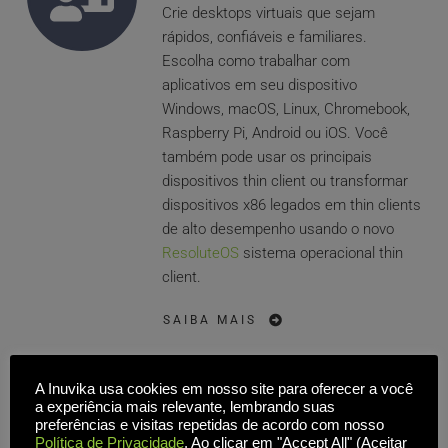
Crie desktops virtuais que sejam 
rápidos, confiáveis e familiares. 
Escolha como trabalhar com 
aplicativos em seu dispositivo 
Windows, macOS, Linux, Chromebook, 
Raspberry Pi, Android ou iOS. Você 
também pode usar os principais 
dispositivos thin client ou transformar 
dispositivos x86 legados em thin clients 
de alto desempenho usando o novo 
ResoluteOS
 sistema operacional thin 
client.
SAIBA MAIS
A Inuvika usa cookies em nosso site para oferecer a você
a experiência mais relevante, lembrando suas
preferências e visitas repetidas de acordo com nosso
Política de Privacidade
. Ao clicar em "Accept All" (Aceitar