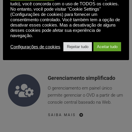
Segurança abrangente
tudo), você concorda com o uso de TODOS os cookies.
No entanto, você pode visitar "Cookie Settings"
O Enterprise Secure Gateway da 
(Configurações de cookies) para fornecer um
Inuvika fornece acesso remoto 
consentimento controlado. Você também tem a opção de
desativar esses cookies. Mas a desativação de alguns
instantâneo sem a necessidade de 
desses cookies pode afetar sua experiência de
VPNs ou portas de segurança 
navegação.
personalizadas.
Configurações de cookies
Rejeitar tudo
Aceitar tudo
SAIBA MAIS
Gerenciamento simplificado
O gerenciamento em painel único 
permite gerenciar o OVD a partir de um 
console central baseado na Web.
SAIBA MAIS