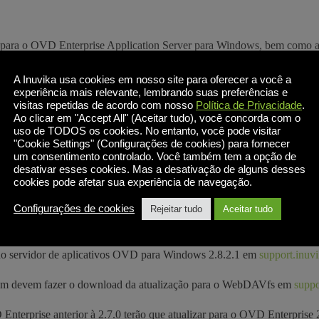
1 para o OVD Enterprise Application Server para Windows, bem como 
A Inuvika usa cookies em nosso site para oferecer a você a
experiência mais relevante, lembrando suas preferências e
visitas repetidas de acordo com nosso
Política de Privacidade
.
Ao clicar em "Accept All" (Aceitar tudo), você concorda com o
ça, dependendo das configurações de nível de segurança do Windows ut
uso de TODOS os cookies. No entanto, você pode visitar
 avisos.
"Cookie Settings" (Configurações de cookies) para fornecer
um consentimento controlado. Você também tem a opção de
desativar esses cookies. Mas a desativação de alguns desses
.8.2 ou anterior para Windows também podem encontrar avisos de segu
cookies pode afetar sua experiência de navegação.
Configurações de cookies
Rejeitar tudo
Aceitar tudo
o do servidor de aplicativos OVD para Windows 2.7.3.1 em
support.inuv
o do servidor de aplicativos OVD para Windows 2.8.2.1 em
support.inuv
ém devem fazer o download da atualização para o WebDAVfs em
suppo
nterprise anterior à 2.7.0 terão que atualizar para o OVD Enterprise 