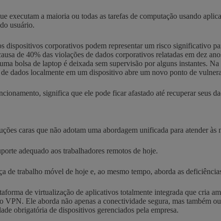
e executam a maioria ou todas as tarefas de computação usando aplicat
do usuário.
 dispositivos corporativos podem representar um risco significativo pa
ausa de 40% das violações de dados corporativos relatadas em dez anos.
 uma bolsa de laptop é deixada sem supervisão por alguns instantes. Na
 de dados localmente em um dispositivo abre um novo ponto de vulnera
cionamento, significa que ele pode ficar afastado até recuperar seus dad
ções caras que não adotam uma abordagem unificada para atender às ne
uporte adequado aos trabalhadores remotos de hoje.
rça de trabalho móvel de hoje e, ao mesmo tempo, aborda as deficiênci
orma de virtualização de aplicativos totalmente integrada que cria amb
 VPN. Ele aborda não apenas a conectividade segura, mas também outr
ade obrigatória de dispositivos gerenciados pela empresa.