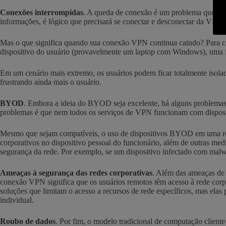
Conexões interrompidas
. A queda de conexão é um problema que to
informações, é lógico que precisará se conectar e desconectar da VPN 
Mas o que significa quando sua conexão VPN continua caindo? Para com
dispositivo do usuário (provavelmente um laptop com Windows), uma f
Em um cenário mais extremo, os usuários podem ficar totalmente isolad
frustrando ainda mais o usuário.
BYOD
. Embora a ideia do BYOD seja excelente, há alguns problemas
problemas é que nem todos os serviços de VPN funcionam com dispo
Mesmo que sejam compatíveis, o uso de dispositivos BYOD em uma rede
corporativos no dispositivo pessoal do funcionário, além de outras m
segurança da rede. Por exemplo, se um dispositivo infectado com malwar
Ameaças à segurança das redes corporativas
. Além das ameaças de 
conexão VPN significa que os usuários remotos têm acesso à rede corpo
soluções que limitam o acesso a recursos de rede específicos, mas elas
individual.
Roubo de dados
. Por fim, o modelo tradicional de computação client