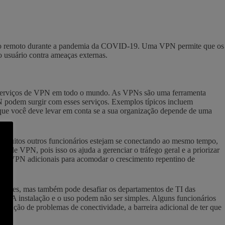
alho remoto durante a pandemia da COVID-19. Uma VPN permite que os
 usuário contra ameaças externas.
e serviços de VPN em todo o mundo. As VPNs são uma ferramenta
PN podem surgir com esses serviços. Exemplos típicos incluem
 que você deve levar em conta se a sua organização depende de uma
ez muitos outros funcionários estejam se conectando ao mesmo tempo,
 de VPN, pois isso os ajuda a gerenciar o tráfego geral e a priorizar
s de VPN adicionais para acomodar o crescimento repentino de
idores, mas também pode desafiar os departamentos de TI das
io. A instalação e o uso podem não ser simples. Alguns funcionários
olução de problemas de conectividade, a barreira adicional de ter que