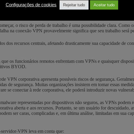
Configurações de cookies
Rejeitar tudo
Aceitar tudo
do usuário de VPN já enfrentou em algum momento. Se você estiver us
regularmente.
eçar, o risco de perda de trabalho é uma possibilidade clara. Como os
alha na conexão VPN provavelmente significa que seu trabalho será pe
os dos recursos centrais, afetando drasticamente sua capacidade de con
 que os funcionários remotos enfrentam com VPNs e quaisquer disposi
sitivos BYOD.
 VPN corporativa apresenta possíveis riscos de segurança. Geralmente
edidas de segurança. Muitas organizações insistem em tomar essas medi
e se conectar à rede corporativa, ele poderá introduzir novas vulnerabi
malware representadas por dispositivos não seguros, as VPNs podem re
rativa aberta e aos recursos. Portanto, se um usuário for descuidado,
 podem ser caras, complicadas e, em última análise, limitadas em sua ca
e-servidor-VPN leva em conta que: