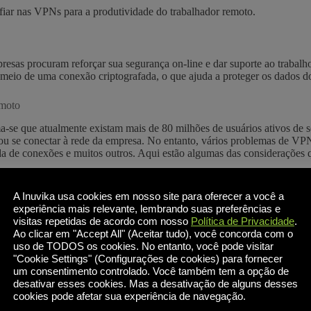
ar nas VPNs para a produtividade do trabalhador remoto.
esas procuram reforçar sua segurança on-line e dar suporte ao trab
meio de uma conexão criptografada, o que ajuda a proteger os dados do
emoto
-se que atualmente existam mais de 80 milhões de usuários ativos d
e ou se conectar à rede da empresa. No entanto, vários problemas de V
eda de conexões e muitos outros. Aqui estão algumas das considerações
 você não tem largura de banda suficiente devido à limitação, ou talv
A Inuvika usa cookies em nosso site para oferecer a você a
es e dos provedores de serviços limita a largura de banda dos usuários
experiência mais relevante, lembrando suas preferências e
entanto, isso também pode significar que a TI precisa comprar gateway
visitas repetidas de acordo com nosso
Política de Privacidade
.
meçam a se acumular.
Ao clicar em "Accept All" (Aceitar tudo), você concorda com o
uso de TODOS os cookies. No entanto, você pode visitar
"Cookie Settings" (Configurações de cookies) para fornecer
é um problema para muitos provedores de serviços de VPN para consum
um consentimento controlado. Você também tem a opção de
nstalação e a configuração de um cliente no dispositivo de cada usuár
desativar esses cookies. Mas a desativação de alguns desses
smos. Para aqueles que precisam de ajuda extra na configuração ou na s
cookies pode afetar sua experiência de navegação.