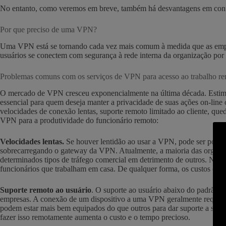
No entanto, como veremos em breve, também há desvantagens em confi
Por que preciso de uma VPN?
Uma VPN está se tornando cada vez mais comum à medida que as empr
usuários se conectem com segurança à rede interna da organização por 
Problemas comuns com os serviços de VPN para acesso ao trabalho r
O mercado de VPN cresceu exponencialmente na última década. Estima
essencial para quem deseja manter a privacidade de suas ações on-lin
velocidades de conexão lentas, suporte remoto limitado ao cliente, qu
VPN para a produtividade do funcionário remoto:
Velocidades lentas.
Se houver lentidão ao usar a VPN, pode ser porque
sobrecarregando o gateway da VPN. Atualmente, a maioria das organizaçõ
determinados tipos de tráfego comercial em detrimento de outros. No 
funcionários que trabalham em casa. De qualquer forma, os custos co
Suporte remoto ao usuário
. O suporte ao usuário abaixo do padrão 
empresas. A conexão de um dispositivo a uma VPN geralmente requer a i
podem estar mais bem equipados do que outros para dar suporte a si me
fazer isso remotamente aumenta o custo e o tempo precioso.