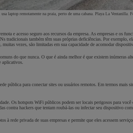
a laptop remotamente na praia, perto de uma cabana. Playa La Ventanilla. Fo
emota e acesso seguro aos recursos da empresa. As empresas e os funci
Ns tradicionais também têm suas próprias deficiências. Por exemplo, e
 muitas vezes, são limitadas em sua capacidade de acomodar dispositi
omuns do que nunca. O que é ainda melhor é que existem inúmeras alte
 aplicativos.
de pública para conectar sites ou usuários remotos. Em termos mais s
de. Os hotspots WiFi públicos podem ser locais perigosos para você e
as contra hackers que tentam roubá-las ou infectar seu dispositivo co
tos à rede privada de suas empresas e permite que eles acessem servi