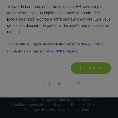
Trouver le bon fournisseur de solutions VDI, ce n'est pas
seulement choisir un logiciel, c'est aussi résoudre des
problèmes réels propres à votre secteur d'activité. Que vous
gériez des dossiers de patients, des systèmes scolaires ou
une [...]
, 
, 
Tous les articles
Logiciel de virtualisation des applications
Bureaux 
, 
, 
virtuels dans le nuage
Actualités
OVD Enterprise
Lire la suite
1
2
3
…
5
Contact
Responsabilité des entreprises
Conditions générales d'utilisation
Politique de soutien
Politique de confidentialité
Carrières