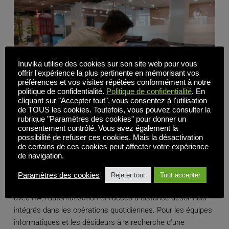
Inuvika utilise des cookies sur son site web pour vous
offrir l'expérience la plus pertinente en mémorisant vos
préférences et vos visites répétées conformément à notre
politique de confidentialité.
Politique de confidentialité
. En
cliquant sur "Accepter tout", vous consentez à l'utilisation
de TOUS les cookies. Toutefois, vous pouvez consulter la
rubrique "Paramètres des cookies" pour donner un
consentement contrôlé. Vous avez également la
L'alternative à l'espace de travail Citrix que vous
possibilité de refuser ces cookies. Mais la désactivation
négligez face à l'évolution de l'IA et de la collaboration
de certains de ces cookies peut affecter votre expérience
de navigation.
Paramètres des cookies
Rejeter tout
Tout accepter
La façon dont les équipes travaillent évolue rapidement,
avec l'IA, l'automatisation et l'accès à distance désormais
intégrés dans les opérations quotidiennes. Pour les équipes
informatiques et les décideurs à la recherche d'une