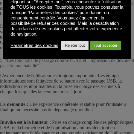
cliquant sur "Accepter tout", vous consentez à l'utilisation
modèles de déploiement, y compris cloud-native, hybride et sur site, de
de TOUS les cookies. Toutefois, vous pouvez consulter la
sorte que vous n'êtes jamais enfermé dans une infrastructure ou un
rubrique "Paramètres des cookies" pour donner un
hyperscaler.
consentement contrôlé. Vous avez également la
possibilité de refuser ces cookies. Mais la désactivation
Des fonctionnalités telles que le MFA, les passerelles distantes
de certains de ces cookies peut affecter votre expérience
sécurisées et les sessions cryptées font désormais partie des enjeux de
de navigation.
tout remplacement de Citrix. Inuvika les intègre dès le départ dans
OVD Enterprise, garantissant ainsi que les déploiements hybrides
Paramètres des cookies
Rejeter tout
Tout accepter
restent sécurisés sans coûts ou complexité supplémentaires.
5. “Les fonctions de passage comme l'USB et l'impression ne devraient
pas être une bataille”
L'expérience de l'utilisateur est toujours importante. Les équipes
informatiques sont fatiguées de se battre avec le passage USB, la
redirection des imprimantes ou la prise en charge des scanners à
chaque fois qu'elles lancent une mise à jour.
La demande :
Une expérience cohérente et stable pour l'utilisateur
final qui ne nécessite pas de dépannage quotidien.
Inuvika est à la hauteur :
Prise en charge complète des périphériques
USB, de la biométrie et de l'optimisation audio/vidéo, tout en
maintenant une faible latence et une grande satisfaction de l'utilisateur.