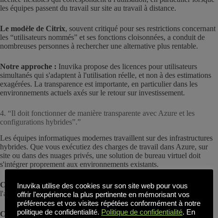
les équipes passent du travail sur site au travail à distance.
Le modèle de Citrix
, souvent critiqué pour ses restrictions concernant
les “utilisateurs nommés” et ses fonctions cloisonnées, a conduit de
nombreuses personnes à rechercher une alternative plus rentable.
Notre approche :
Inuvika propose des licences pour utilisateurs
simultanés qui s'adaptent à l'utilisation réelle, et non à des estimations
exagérées. La transparence est importante, en particulier dans les
environnements actuels axés sur le retour sur investissement.
4. “Il doit fonctionner de manière transparente avec Azure et les
configurations hybrides”.”
Les équipes informatiques modernes travaillent sur des infrastructures
hybrides. Que vous exécutiez des charges de travail dans Azure, sur
site ou dans des nuages privés, une solution de bureau virtuel doit
s'intégrer proprement aux environnements existants.
Ce que demandent les DSI :
Une solution qui s'intègre dans
Inuvika utilise des cookies sur son site web pour vous
l'architecture actuelle sans verrouillage coûteux des fournisseurs.
offrir l'expérience la plus pertinente en mémorisant vos
préférences et vos visites répétées conformément à notre
politique de confidentialité.
Politique de confidentialité
. En
Comment nous réagissons :
Inuvika prend en charge une gamme de