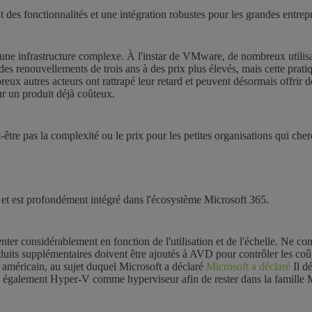
des fonctionnalités et une intégration robustes pour les grandes entrepr
une infrastructure complexe. À l'instar de VMware, de nombreux utilisat
des renouvellements de trois ans à des prix plus élevés, mais cette prati
reux autres acteurs ont rattrapé leur retard et peuvent désormais offrir 
ur un produit déjà coûteux.
-être pas la complexité ou le prix pour les petites organisations qui cher
et est profondément intégré dans l'écosystème Microsoft 365.
r considérablement en fonction de l'utilisation et de l'échelle. Ne conv
roduits supplémentaires doivent être ajoutés à AVD pour contrôler les coû
américain, au sujet duquel Microsoft a déclaré
Microsoft a déclaré
Il d
également Hyper-V comme hyperviseur afin de rester dans la famille Mi