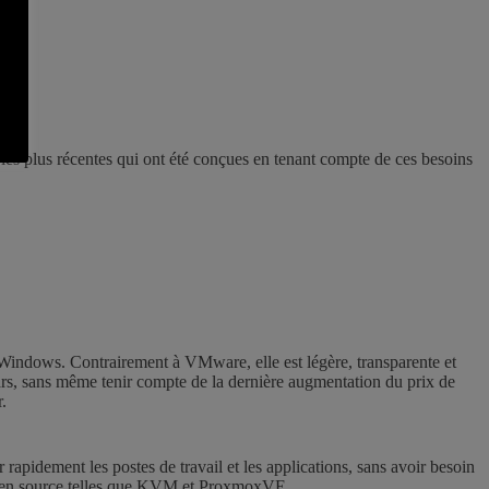
es les plus récentes qui ont été conçues en tenant compte de ces besoins
 Windows. Contrairement à VMware, elle est légère, transparente et
lars, sans même tenir compte de la dernière augmentation du prix de
.
 rapidement les postes de travail et les applications, sans avoir besoin
 open source telles que KVM et ProxmoxVE.