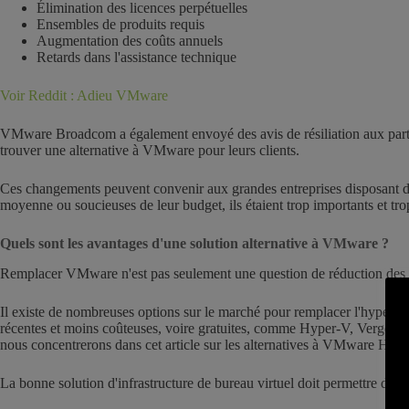
Élimination des licences perpétuelles
Ensembles de produits requis
Augmentation des coûts annuels
Retards dans l'assistance technique
Voir Reddit : Adieu VMware
VMware Broadcom a également envoyé des avis de résiliation aux partena
trouver une alternative à VMware pour leurs clients.
Ces changements peuvent convenir aux grandes entreprises disposant de m
moyenne ou soucieuses de leur budget, ils étaient trop importants et tr
Quels sont les avantages d'une solution alternative à VMware ?
Remplacer VMware n'est pas seulement une question de réduction des co
Il existe de nombreuses options sur le marché pour remplacer l'hype
récentes et moins coûteuses, voire gratuites, comme Hyper-V, VergeOS
nous concentrerons dans cet article sur les alternatives à VMware Hori
La bonne solution d'infrastructure de bureau virtuel doit permettre d'attei