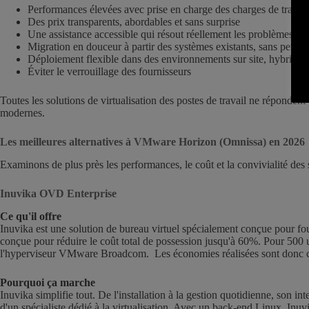
Performances élevées avec prise en charge des charges de travail 
Des prix transparents, abordables et sans surprise
Une assistance accessible qui résout réellement les problèmes
Migration en douceur à partir des systèmes existants, sans pertur
Déploiement flexible dans des environnements sur site, hybrides
Éviter le verrouillage des fournisseurs
Toutes les solutions de virtualisation des postes de travail ne répondent 
modernes.
Les meilleures alternatives à VMware Horizon (Omnissa) en 2026
Examinons de plus près les performances, le coût et la convivialité des
Inuvika OVD Enterprise
Ce qu'il offre
Inuvika est une solution de bureau virtuel spécialement conçue pour fo
conçue pour réduire le coût total de possession jusqu'à 60%. Pour 500 
l'hyperviseur VMware Broadcom. Les économies réalisées sont donc con
Pourquoi ça marche
Inuvika simplifie tout. De l'installation à la gestion quotidienne, son in
d'un spécialiste dédié à la virtualisation. Avec un back-end Linux, I