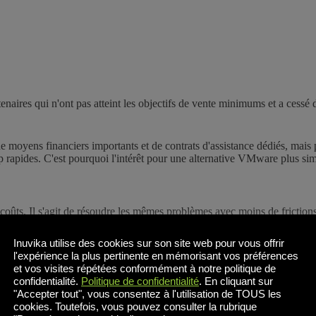
ires qui n'ont pas atteint les objectifs de vente minimums et a cessé d
oyens financiers importants et de contrats d'assistance dédiés, mais po
op rapides. C'est pourquoi l'intérêt pour une alternative VMware plus si
ûts. Il s'agit de résoudre les mêmes problèmes avec moins de frictions
rviseur VMware Broadcom. Elles vont des solutions établies de longu
Inuvika utilise des cookies sur son site web pour vous offrir
 et ProxmoxVE. Étant donné qu'il existe moins d'options sur le march
l'expérience la plus pertinente en mémorisant vos préférences
zon.
et vos visites répétées conformément à notre politique de
confidentialité.
Politique de confidentialité
. En cliquant sur
"Accepter tout", vous consentez à l'utilisation de TOUS les
ndre les objectifs fixés :
cookies. Toutefois, vous pouvez consulter la rubrique