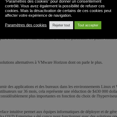
"Paramètres des cookies" pour donner un consentement
réelles
contrôlé. Vous avez également la possibilité de refuser ces
cookies. Mais la désactivation de certains de ces cookies peut
affecter votre expérience de navigation.
bations majeures
 ou en nuage
Paramètres des cookies
Rejeter tout
Tout accepter
pas à ces critères. Mais certaines le font, en particulier les plates-form
 solutions alternatives à VMware Horizon dont on parle le plus.
urnir des applications et des bureaux dans les environnements Linux et
utilisateurs sur 36 mois, cela représente une réduction de $430 000 dol
sidérablement plus importantes en fonction du choix de l'hyperviseur
terface intuitive permet aux équipes informatiques de déployer et de gérer
nuvika OVD Enterprise a été conçu pour fonctionner avec des solutions