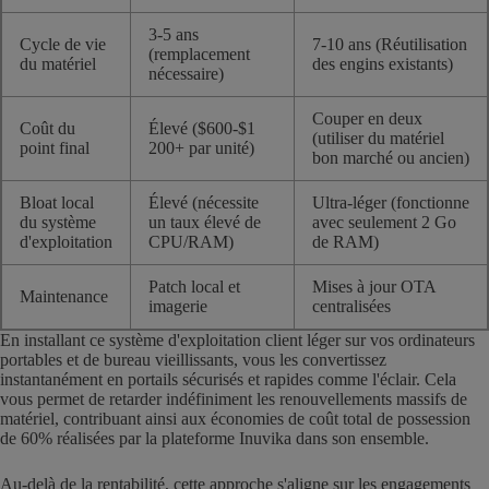
3-5 ans
Cycle de vie
7-10 ans (Réutilisation
(remplacement
du matériel
des engins existants)
nécessaire)
Couper en deux
Coût du
Élevé ($600-$1
(utiliser du matériel
point final
200+ par unité)
bon marché ou ancien)
Bloat local
Élevé (nécessite
Ultra-léger (fonctionne
du système
un taux élevé de
avec seulement 2 Go
d'exploitation
CPU/RAM)
de RAM)
Patch local et
Mises à jour OTA
Maintenance
imagerie
centralisées
En installant ce système d'exploitation client léger sur vos ordinateurs
portables et de bureau vieillissants, vous les convertissez
instantanément en portails sécurisés et rapides comme l'éclair. Cela
vous permet de retarder indéfiniment les renouvellements massifs de
matériel, contribuant ainsi aux économies de coût total de possession
de 60% réalisées par la plateforme Inuvika dans son ensemble.
Au-delà de la rentabilité, cette approche s'aligne sur les engagements