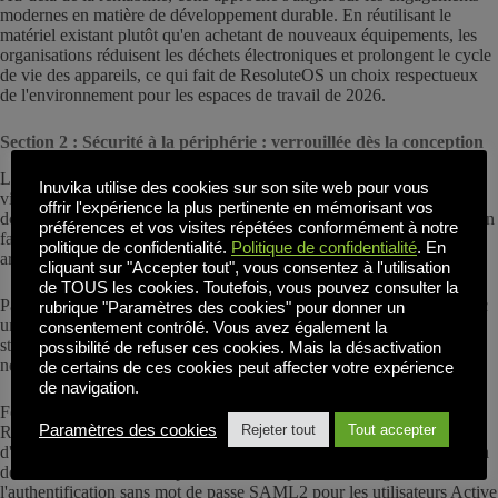
modernes en matière de développement durable. En réutilisant le
matériel existant plutôt qu'en achetant de nouveaux équipements, les
organisations réduisent les déchets électroniques et prolongent le cycle
de vie des appareils, ce qui fait de ResoluteOS un choix respectueux
de l'environnement pour les espaces de travail de 2026.
Section 2 : Sécurité à la périphérie : verrouillée dès la conception
La sécurité est le principal moteur des solutions modernes de
Inuvika utilise des cookies sur son site web pour vous
virtualisation des postes de travail. Alors que le centre de données
offrir l'expérience la plus pertinente en mémorisant vos
dorsal est souvent sécurisé, le point d'accès est généralement le maillon
préférences et vos visites répétées conformément à notre
faible. ResoluteOS renforce votre périmètre grâce à une approche
politique de confidentialité.
Politique de confidentialité
. En
architecturale spécialisée.
cliquant sur "Accepter tout", vous consentez à l'utilisation
de TOUS les cookies. Toutefois, vous pouvez consulter la
Pas d'accès au système de fichiers local : ResoluteOS fonctionne avec
rubrique "Paramètres des cookies" pour donner un
un système de fichiers en lecture seule. Comme aucune donnée n'est
consentement contrôlé. Vous avez également la
stockée localement sur le client léger VDI, un appareil perdu ou volé
possibilité de refuser ces cookies. Mais la désactivation
ne présente aucun risque d'exposition des données.
de certains de ces cookies peut affecter votre expérience
de navigation.
Fondation Zero Trust : En tant que membre de l'écosystème Inuvika,
Paramètres des cookies
Rejeter tout
Tout accepter
ResoluteOS utilise des communications cryptées et un système
d'authentification 2FA intégré, ce qui élimine la nécessité de recourir à
des VPN coûteux et complexes. Inuvika prend en charge
l'authentification sans mot de passe SAML2 pour les utilisateurs Active