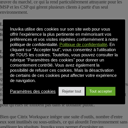
œuvre du marché, ce qui la rend particulièrement attrayante pour les
MSP et les CSP qui gèrent plusieurs clients à partir d'un seul
environnement.
Le déploiement se mesure en heures, et non en jours ou en
Inuvika utilise des cookies sur son site web pour vous
semaines, ce qui signifie que les équipes informatiques et les
offrir l'expérience la plus pertinente en mémorisant vos
fournisseurs de services peuvent déployer rapidement de
préférences et vos visites répétées conformément à notre
nouveaux environnements.
politique de confidentialité.
Politique de confidentialité
. En
cliquant sur "Accepter tout", vous consentez à l'utilisation
L'IA, l'automatisation et la collaboration à distance, sans la
de TOUS les cookies. Toutefois, vous pouvez consulter la
lourdeur du système
rubrique "Paramètres des cookies" pour donner un
consentement contrôlé. Vous avez également la
Les titres sur “l'évolution de l'IA” ne sont pas que du battage
possibilité de refuser ces cookies. Mais la désactivation
médiatique. Dans la pratique, les équipes veulent une automatisation
de certains de ces cookies peut affecter votre expérience
qui réduise les tâches répétitives : une gestion plus intelligente des
de navigation.
sessions, des mises à jour rationalisées et un accès simplifié basé sur les
rôles. Inuvika soutient ce mouvement, non pas en promettant des
Paramètres des cookies
Rejeter tout
Tout accepter
fonctionnalités futuristes, mais en facilitant les tâches fondamentales et
en veillant à ce que vous soyez en mesure de protéger vos données
pour qu'elles ne tombent pas dans le domaine public.
Bien que Citrix Workspace intègre une suite d'outils, nombre d'entre
eux sont inutilisés ou sous-utilisés, ce qui alourdit l'environnement sans
améliorer les résultats. Inuvika vous permet d'exploiter un