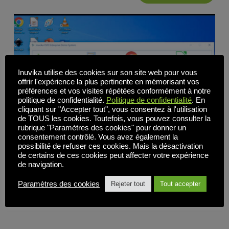
Inuvika utilise des cookies sur son site web pour vous
offrir l'expérience la plus pertinente en mémorisant vos
préférences et vos visites répétées conformément à notre
politique de confidentialité.
Politique de confidentialité
. En
cliquant sur "Accepter tout", vous consentez à l'utilisation
de TOUS les cookies. Toutefois, vous pouvez consulter la
rubrique "Paramètres des cookies" pour donner un
consentement contrôlé. Vous avez également la
possibilité de refuser ces cookies. Mais la désactivation
de certains de ces cookies peut affecter votre expérience
de navigation.
Les solutions de virtualisation du poste de travail
Paramètres des cookies
Rejeter tout
Tout accepter
expliquées : Comment Inuvika OVD fait fonctionner
ensemble des applications Windows et Linux