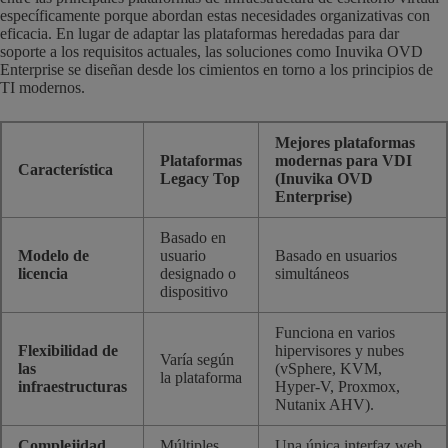
específicamente porque abordan estas necesidades organizativas con
eficacia. En lugar de adaptar las plataformas heredadas para dar
soporte a los requisitos actuales, las soluciones como Inuvika OVD
Enterprise se diseñan desde los cimientos en torno a los principios de
TI modernos.
Mejores plataformas
Plataformas
modernas para VDI
Característica
Legacy Top
(Inuvika OVD
Enterprise)
Basado en
Modelo de
usuario
Basado en usuarios
licencia
designado o
simultáneos
dispositivo
Funciona en varios
Flexibilidad de
hipervisores y nubes
Varía según
las
(vSphere, KVM,
la plataforma
infraestructuras
Hyper-V, Proxmox,
Nutanix AHV).
Complejidad
Múltiples
Una única interfaz web