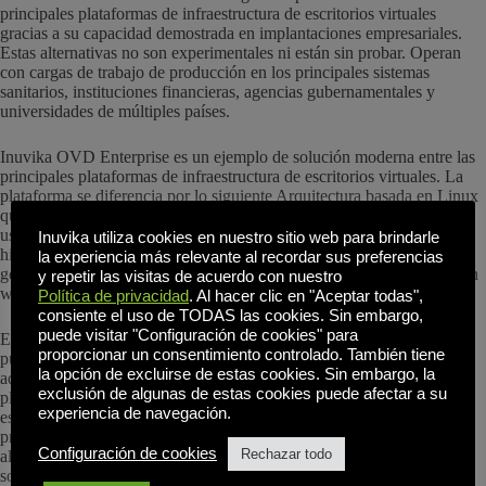
principales plataformas de infraestructura de escritorios virtuales
gracias a su capacidad demostrada en implantaciones empresariales.
Estas alternativas no son experimentales ni están sin probar. Operan
con cargas de trabajo de producción en los principales sistemas
sanitarios, instituciones financieras, agencias gubernamentales y
universidades de múltiples países.
Inuvika OVD Enterprise es un ejemplo de solución moderna entre las
principales plataformas de infraestructura de escritorios virtuales. La
plataforma se diferencia por lo siguiente Arquitectura basada en Linux
que elimina las dependencias de licencias de Microsoft, licencias de
usuarios concurrentes que reflejan el uso real, agnosticismo de
Inuvika utiliza cookies en nuestro sitio web para brindarle
hipervisor y nube que proporciona flexibilidad de infraestructura,
la experiencia más relevante al recordar sus preferencias
gestión simplificada a través de consolas de administración basadas en
y repetir las visitas de acuerdo con nuestro
web y reducción masiva de costes de hasta 60%.
Política de privacidad
. Al hacer clic en "Aceptar todas",
consiente el uso de TODAS las cookies. Sin embargo,
puede visitar "Configuración de cookies" para
Estas soluciones están diseñadas específicamente para abordar los
proporcionar un consentimiento controlado. También tiene
puntos débiles que los proveedores heredados no han resuelto
la opción de excluirse de estas cookies. Sin embargo, la
adecuadamente. Las organizaciones que buscan las mejores
exclusión de algunas de estas cookies puede afectar a su
plataformas para la infraestructura de escritorios virtuales porque no
experiencia de navegación.
están satisfechas con los costes, la complejidad o la dependencia del
proveedor de Citrix o VMware/Omnissa Horizon descubren que las
Configuración de cookies
Rechazar todo
alternativas modernas como Inuvika OVD Enterprise ofrecen
soluciones directas a estos problemas.