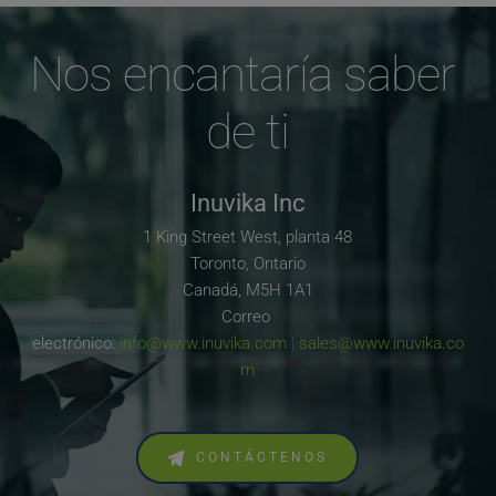
Nos encantaría saber 
de ti
Inuvika Inc
1 King Street West, planta 48
Toronto, Ontario
Canadá, M5H 1A1
Correo 
electrónico: 
info@www.inuvika.com
 | 
sales@www.inuvika.co
m
CONTÁCTENOS