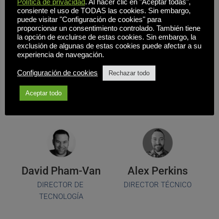
Política de privacidad
. Al hacer clic en "Aceptar todas",
consiente el uso de TODAS las cookies. Sin embargo,
puede visitar "Configuración de cookies" para
proporcionar un consentimiento controlado. También tiene
la opción de excluirse de estas cookies. Sin embargo, la
exclusión de algunas de estas cookies puede afectar a su
experiencia de navegación.
Kevin Gallagher 
Christian 
Configuración de cookies
Rechazar todo
DIRECTOR GENERAL
Partarrieu
Aceptar todo
JEFE DE VENTAS
David Pham-Van
Alex Perkins
DIRECTOR DE 
DIRECTOR TÉCNICO
TECNOLOGÍA