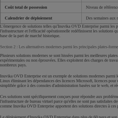
Coût total de possession
Niveau de référenc
Calendrier de déploiement
Des semaines aux 
L'émergence de solutions telles qu'Inuvika OVD Enterprise parmi les prin
l'infrastructure et l'efficacité opérationnelle redéfinissent les solution
base de la part de marché historique.
Section 2 : Les alternatives modernes parmi les principales plates-forme
Plusieurs solutions modernes se sont hissées parmi les meilleures plates
expérimentales ou non éprouvées. Elles exploitent des charges de travai
nombreux pays.
Inuvika OVD Enterprise est un exemple de solutions modernes parmi les m
Linux éliminant les dépendances des licences Microsoft, licences pour util
simplifiée grâce à des consoles d'administration basées sur le web, et r
Ces solutions sont spécifiquement conçues pour répondre aux problèmes 
l'infrastructure de bureau virtuel parce qu'elles ne sont pas satisfait
comme Inuvika OVD Enterprise apportent des solutions directes à ces
Le déploiement d'Inuvika OVD Enterprise dans plus de 60 pays et son ut