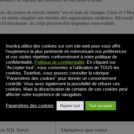
ture des postes de travail virtuels” est en train de changer. Citrix et 
ins en moins adaptées aux besoins des organisations modernes. Microsof
u'il fonctionne, les coûts peuvent être largement sous-estimés.
re de postes de travail virtuels examinent désormais les facteurs que ces 
flexibilité des hyperviseurs qui évite le verrouillage des fournisseurs, la s
Inuvika utilise des cookies sur son site web pour vous offrir
l'expérience la plus pertinente en mémorisant vos préférences
et vos visites répétées conformément à notre politique de
es parmi les meilleures plateformes d'infrastructure de bureau virtuel
confidentialité.
Politique de confidentialité
. En cliquant sur
exigences contemporaines, les solutions comme Inuvika OVD Enterprise s
"Accepter tout", vous consentez à l'utilisation de TOUS les
cookies. Toutefois, vous pouvez consulter la rubrique
"Paramètres des cookies" pour donner un consentement
rieures héritées du passé
Plates-formes modernes pour VDI (
contrôlé. Vous avez également la possibilité de refuser ces
cookies. Mais la désactivation de certains de ces cookies peut
ou basé sur l'appareil
Basé sur le nombre d'utilisateurs simul
affecter votre expérience de navigation.
e la plateforme
Fonctionne sur plusieurs hyperviseu
Paramètres des cookies
Rejeter tout
Tout accepter
Interface web unique et unifiée
nces SQL Server
Alternatives open source