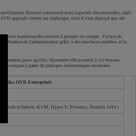
VMware/Omnissa Horizon conservent leurs capacités fonctionnelles, mais
t AVD apparaît comme un challenger, mais il n'est déployé que sur
solutions traditionnelles peinent à prendre en compte : l'octroi de
implification de l'administration grâce à des interfaces unifiées, et la
, notamment parce qu'elles répondent efficacement à ces besoins
ont conçues à partir de principes informatiques modernes.
Inuvika OVD Enterprise)
tanés
rs et clouds (vSphere, KVM, Hyper-V, Proxmox, Nutanix AHV)