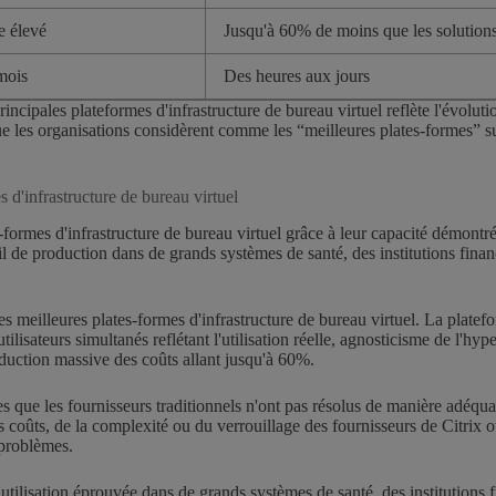
e élevé
Jusqu'à 60% de moins que les solutions 
mois
Des heures aux jours
cipales plateformes d'infrastructure de bureau virtuel reflète l'évolutio
s que les organisations considèrent comme les “meilleures plates-formes” su
s d'infrastructure de bureau virtuel
-formes d'infrastructure de bureau virtuel grâce à leur capacité démontr
l de production dans de grands systèmes de santé, des institutions fina
eilleures plates-formes d'infrastructure de bureau virtuel. La platefor
isateurs simultanés reflétant l'utilisation réelle, agnosticisme de l'hyper
éduction massive des coûts allant jusqu'à 60%.
que les fournisseurs traditionnels n'ont pas résolus de manière adéquat
es des coûts, de la complexité ou du verrouillage des fournisseurs de C
 problèmes.
ilisation éprouvée dans de grands systèmes de santé, des institutions 