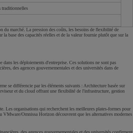
traditionnelles
n du marché. La pression des coûts, les besoins de flexibilité de
r la base des capacités réelles et de la valeur fournie plutôt que sur la
ée dans les déploiements d'entreprise. Ces solutions ne sont pas
ncières, des agences gouvernementales et des universités dans de
me se différencie par les éléments suivants : Architecture basée sur
viseur et du cloud offrant une flexibilité de l'infrastructure, gestion
e. Les organisations qui recherchent les meilleures plates-formes pour
itrix ou VMware/Omnissa Horizon découvrent que les alternatives modernes
financières, des agences gouvernementales et des universités confirment