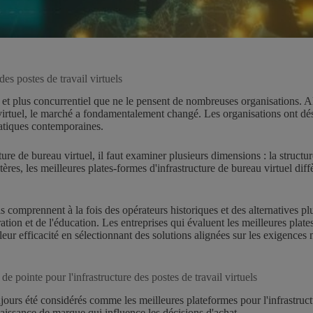
es postes de travail virtuels
ste et plus concurrentiel que ne le pensent de nombreuses organisations.
 virtuel, le marché a fondamentalement changé. Les organisations ont déso
atiques contemporaines.
e de bureau virtuel, il faut examiner plusieurs dimensions : la structure d
itères, les meilleures plates-formes d'infrastructure de bureau virtuel di
uels comprennent à la fois des opérateurs historiques et des alternatives
tration et de l'éducation. Les entreprises qui évaluent les meilleures plat
 leur efficacité en sélectionnant des solutions alignées sur les exigenc
de pointe pour l'infrastructure des postes de travail virtuels
s été considérés comme les meilleures plateformes pour l'infrastructur
aissance de marque qui influence les décisions d'achat.