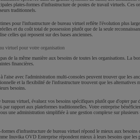
cipales plates-formes d'infrastructure de postes de travail virtuels. C
eurs traditionnels.
imes pour l'infrastructure de bureau virtuel reflète l'évolution plus larg
s réelles et du coût total de possession plutôt que de la seule reconnai
se celles qui reposent sur des bases anciennes.
au virtuel pour votre organisation
t pas de la même manière aux besoins de toutes les organisations. La bo
aintes financières.
à l'aise avec l'administration multi-consoles peuvent trouver que les a
tionnelle et la flexibilité de l'infrastructure trouvent que les alternativ
eurs besoins.
 bureau virtuel, évaluez vos besoins spécifiques plutôt que d'opter par d
ar rapport aux plateformes traditionnelles. Votre entreprise bénéficiera
vous une administration simplifiée à une gestion complexe sur plusieurs
-formes d'infrastructure de bureau virtuel répond le mieux aux besoins de
s comme Inuvika OVD Enterprise répondent mieux à leurs besoins que les p