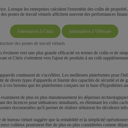
ce. Lorsque les entreprises calculent l'ensemble des coûts de propriété, 
 des postes de travail virtuels affichent souvent des performances finan
Alternatives à Citrix
Alternatives à VMware
tructure des postes de travail virtuels
els évoluent vers une plus grande efficacité en termes de coûts et de simp
re et Citrix s'orientent vers l'ajout de produits à un coût supplémentaire
 appareils continuent de s'accélérer. Les meilleures plateformes pour l'i
artir de divers types d'appareils et fournir des capacités de sécurité et
 à ces besoins que les plateformes conçues sur la base d'hypothèses ant
ns examinent de plus en plus minutieusement les dépenses technologiques 
sant des licences pour utilisateurs simultanés, en éliminant les coûts cach
omies documentées qu'il permet de réaliser séduisent les décideurs info
e de bureau virtuel suggère que la rentabilité et la simplicité opérationn
icence coûteux pourraient être de plus en plus considérées comme dépas