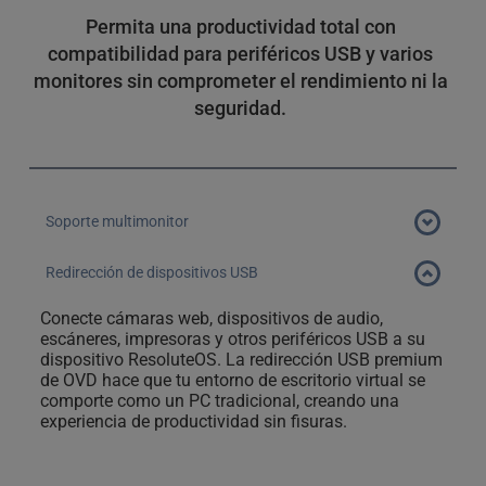
Permita una productividad total con 
compatibilidad para periféricos USB y varios 
monitores sin comprometer el rendimiento ni la 
seguridad. 
Soporte multimonitor
Conecta varios monitores a tu escritorio virtual OVD y 
Redirección de dispositivos USB
aprovecha el espacio de escritorio adicional para varias 
Conecte cámaras web, dispositivos de audio, 
ventanas y aplicaciones.
escáneres, impresoras y otros periféricos USB a su 
dispositivo ResoluteOS. La redirección USB premium 
de OVD hace que tu entorno de escritorio virtual se 
comporte como un PC tradicional, creando una 
experiencia de productividad sin fisuras.