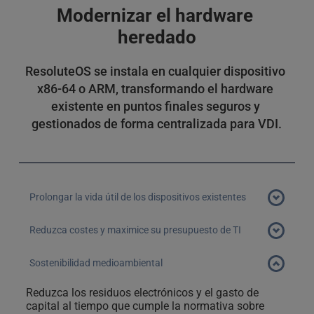
localmente en el dispositivo, minimizando el riesgo 
Modernizar el hardware 
de robo de datos.  Además, toda la comunicación 
con OVD Enterprise está encriptada en tránsito 
heredado
utilizando los principales protocolos estándar de la 
industria, sin necesidad de una VPN.
ResoluteOS se instala en cualquier dispositivo 
x86-64 o ARM, transformando el hardware 
existente en puntos finales seguros y 
gestionados de forma centralizada para VDI.
Prolongar la vida útil de los dispositivos existentes
Instale ResoluteOS en dispositivos con tan solo 2 GB de 
Reduzca costes y maximice su presupuesto de TI
RAM, para que los PC y portátiles más antiguos tengan 
Reutilice la infraestructura de hardware existente y 
más años productivos como clientes de punto final de 
Sostenibilidad medioambiental
ahorre valiosos recursos de capital que pueden 
alto rendimiento para VDI.
emplearse en otros proyectos. La baja huella de 
Reduzca los residuos electrónicos y el gasto de 
recursos de ResoluteOS también reduce el uso total 
capital al tiempo que cumple la normativa sobre 
de energía.