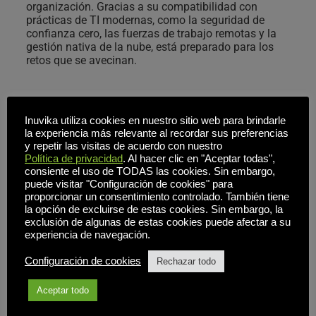
trabajar rápidamente desde prácticamente cualquier 
organización. Gracias a su compatibilidad con 
lugar. 
prácticas de TI modernas, como la seguridad de 
ResoluteOS está respaldado por años de experiencia real 
confianza cero, las fuerzas de trabajo remotas y la 
gestión nativa de la nube, está preparado para los 
de clientes de Inuvika en diversos sectores. Se basa en 
retos que se avecinan.
los retos y las necesidades de los profesionales de TI 
que valoran la estabilidad, la simplicidad y la seguridad.
Inuvika utiliza cookies en nuestro sitio web para brindarle
la experiencia más relevante al recordar sus preferencias
Despliegue rápido
y repetir las visitas de acuerdo con nuestro
Política de privacidad
. Al hacer clic en "Aceptar todas",
consiente el uso de TODAS las cookies. Sin embargo,
Automatice el aprovisionamiento de clientes de 
puede visitar "Configuración de cookies" para
puesto final para reducir el tiempo de 
proporcionar un consentimiento controlado. También tiene
implantación.
la opción de excluirse de estas cookies. Sin embargo, la
exclusión de algunas de estas cookies puede afectar a su
experiencia de navegación.
Configuración de cookies
Rechazar todo
Aprovisionamiento sin intervención manual
Aceptar todo
Despliegue varios clientes de puesto final en cuestión de 
Actualizaciones OTA