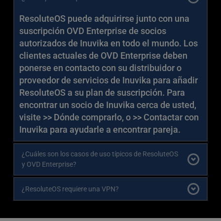
soluciones VDI.
por mes, con un MSRP de $2.99 USD.  Los 
x86-64, desde portátiles de bajo consumo 
socios autorizados de Inuvika pueden aplicar 
ResoluteOS puede adquirirse junto con una 
y ordenadores de sobremesa que no 
precios diferentes.
suscripción OVD Enterprise de socios 
pueden actualizarse al último sistema 
autorizados de Inuvika en todo el mundo. Los 
operativo. La compatibilidad con 
clientes actuales de OVD Enterprise deben 
dispositivos basados en ARM64 como 
ponerse en contacto con su distribuidor o 
Raspberry Pi llegará más adelante.
proveedor de servicios de Inuvika para añadir 
Se gestiona de forma centralizada con 
ResoluteOS a su plan de suscripción. Para 
actualizaciones y retrocesos de software 
encontrar un socio de Inuvika cerca de usted, 
OTA (Over-the-Air).
visite >> 
Dónde comprarlo,
 o >> 
Contactar con 
Está diseñado para OVD Enteprise VDI, 
Inuvika
 para ayudarle a encontrar pareja.
ofreciendo una experiencia de usuario 
inigualable. 
¿Cuáles son los casos de uso típicos de ResoluteOS 
y OVD Enterprise?
Organizaciones que desean abandonar 
¿ResoluteOS requiere una VPN?
los ordenadores portátiles y de 
sobremesa basados en Windows, u otros 
No. Todas las conexiones entre el dispositivo 