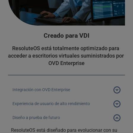
Creado para VDI
ResoluteOS está totalmente optimizado para 
acceder a escritorios virtuales suministrados por 
OVD Enterprise
Integración con OVD Enterprise
ResoluteOS está especialmente diseñado para trabajar 
Experiencia de usuario de alto rendimiento
con escritorios virtuales OVD Enterprise, garantizando 
ResoluteOS combina tiempos de arranque rápidos y 
una compatibilidad perfecta sin dolores de cabeza de 
Diseño a prueba de futuro
un tamaño mínimo para ofrecer una experiencia de 
compatibilidad o configuración necesaria para el usuario 
usuario que permite a los usuarios ponerse a 
ResoluteOS está diseñado para evolucionar con su 
final. 