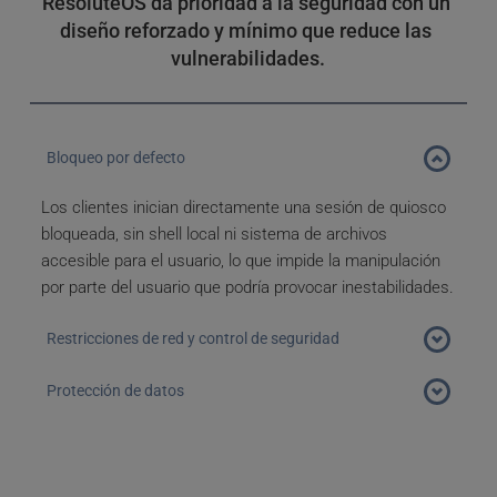
ResoluteOS da prioridad a la seguridad con un 
diseño reforzado y mínimo que reduce las 
vulnerabilidades.
Bloqueo por defecto
Los clientes inician directamente una sesión de quiosco 
bloqueada, sin shell local ni sistema de archivos 
accesible para el usuario, lo que impide la manipulación 
por parte del usuario que podría provocar inestabilidades.
Restricciones de red y control de seguridad
La gestión sólo para administradores evita cambios 
Protección de datos
no autorizados en la configuración de los 
dispositivos, incluidas las redes, los certificados y 
Todos los datos del usuario y las aplicaciones 
otras funciones avanzadas.
permanecen centralizados en el centro de datos en la 
nube. Ningún dato del usuario se almacena 