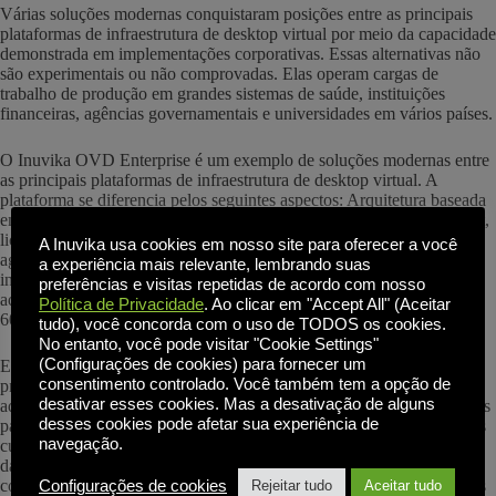
Várias soluções modernas conquistaram posições entre as principais
plataformas de infraestrutura de desktop virtual por meio da capacidade
demonstrada em implementações corporativas. Essas alternativas não
são experimentais ou não comprovadas. Elas operam cargas de
trabalho de produção em grandes sistemas de saúde, instituições
financeiras, agências governamentais e universidades em vários países.
O Inuvika OVD Enterprise é um exemplo de soluções modernas entre
as principais plataformas de infraestrutura de desktop virtual. A
plataforma se diferencia pelos seguintes aspectos: Arquitetura baseada
em Linux que elimina as dependências de licenciamento da Microsoft,
licenciamento para usuários simultâneos que reflete o uso real,
A Inuvika usa cookies em nosso site para oferecer a você
agnosticismo de hipervisor e nuvem que proporciona flexibilidade de
a experiência mais relevante, lembrando suas
infraestrutura, gerenciamento simplificado por meio de consoles de
preferências e visitas repetidas de acordo com nosso
administração baseados na Web e redução maciça de custos de até
Política de Privacidade
. Ao clicar em "Accept All" (Aceitar
60%.
tudo), você concorda com o uso de TODOS os cookies.
No entanto, você pode visitar "Cookie Settings"
(Configurações de cookies) para fornecer um
Essas soluções são projetadas especificamente para abordar os pontos
consentimento controlado. Você também tem a opção de
problemáticos que os fornecedores legados não resolveram
desativar esses cookies. Mas a desativação de alguns
adequadamente. As organizações que buscam as melhores plataformas
desses cookies pode afetar sua experiência de
para infraestrutura de desktop virtual porque estão insatisfeitas com os
navegação.
custos, a complexidade ou a dependência do fornecedor da Citrix ou
da VMware/Omnissa Horizon descobrem que alternativas modernas
como o Inuvika OVD Enterprise oferecem soluções diretas para esses
Configurações de cookies
Rejeitar tudo
Aceitar tudo