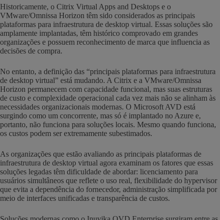
Historicamente, o Citrix Virtual Apps and Desktops e o
VMware/Omnissa Horizon têm sido considerados as principais
plataformas para infraestrutura de desktop virtual. Essas soluções são
amplamente implantadas, têm histórico comprovado em grandes
organizações e possuem reconhecimento de marca que influencia as
decisões de compra.
No entanto, a definição das “principais plataformas para infraestrutura
de desktop virtual” está mudando. A Citrix e a VMware/Omnissa
Horizon permanecem com capacidade funcional, mas suas estruturas
de custo e complexidade operacional cada vez mais não se alinham às
necessidades organizacionais modernas. O Microsoft AVD está
surgindo como um concorrente, mas só é implantado no Azure e,
portanto, não funciona para soluções locais. Mesmo quando funciona,
os custos podem ser extremamente subestimados.
As organizações que estão avaliando as principais plataformas de
infraestrutura de desktop virtual agora examinam os fatores que essas
soluções legadas têm dificuldade de abordar: licenciamento para
usuários simultâneos que reflete o uso real, flexibilidade do hypervisor
que evita a dependência do fornecedor, administração simplificada por
meio de interfaces unificadas e transparência de custos.
Soluções modernas como o Inuvika OVD Enterprise surgiram entre as