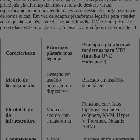
principais plataformas de infraestrutura de desktop virtual
especificamente porque atendem a essas necessidades organizacionais
de forma eficaz. Em vez de adaptar plataformas legadas para atender
aos requisitos atuais, soluções como o Inuvika OVD Enterprise são
projetadas desde a fundação com base nos princípios modernos de TI.
Principais plataformas
Principais
modernas para VDI
Característica
plataformas
(Inuvika OVD
legadas
Enterprise)
Baseado em
Modelo de
usuário
Baseado em usuários
licenciamento
nomeado ou
simultâneos
dispositivo
Funciona em vários
Flexibilidade
Varia de
hipervisores e nuvens
da
acordo com
(vSphere, KVM, Hyper-
infraestrutura
a plataforma
V, Proxmox, Nutanix
AHV)
Complexidade
Vários
Interface única e unificada