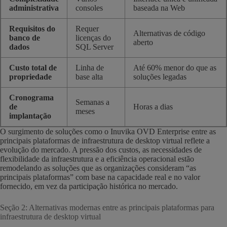
administrativa
consoles
baseada na Web
Requisitos do
Requer
Alternativas de código
banco de
licenças do
aberto
dados
SQL Server
Custo total de
Linha de
Até 60% menor do que as
propriedade
base alta
soluções legadas
Cronograma
Semanas a
de
Horas a dias
meses
implantação
O surgimento de soluções como o Inuvika OVD Enterprise entre as
principais plataformas de infraestrutura de desktop virtual reflete a
evolução do mercado. A pressão dos custos, as necessidades de
flexibilidade da infraestrutura e a eficiência operacional estão
remodelando as soluções que as organizações consideram “as
principais plataformas” com base na capacidade real e no valor
fornecido, em vez da participação histórica no mercado.
Seção 2: Alternativas modernas entre as principais plataformas para
infraestrutura de desktop virtual