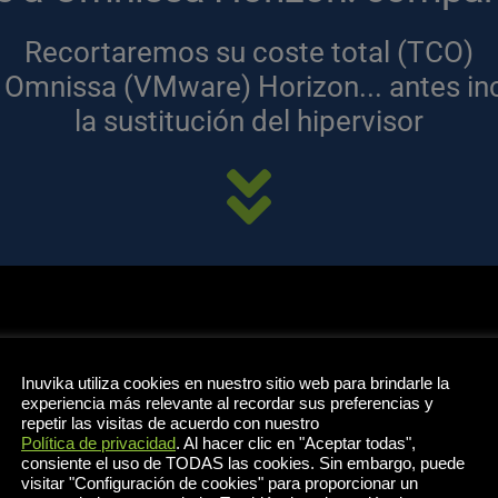
Recortaremos su coste total (TCO)
a Omnissa (VMware) Horizon... antes inc
la sustitución del hipervisor
vika para 500 usuarios simultáneos, con un periodo de suscrip
recios de Citrix se basan en precios de renovación con descuento
Inuvika utiliza cookies en nuestro sitio web para brindarle la
experiencia más relevante al recordar sus preferencias y
repetir las visitas de acuerdo con nuestro
Política de privacidad
. Al hacer clic en "Aceptar todas",
consiente el uso de TODAS las cookies. Sin embargo, puede
visitar "Configuración de cookies" para proporcionar un