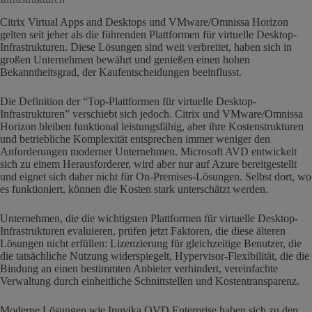
Citrix Virtual Apps and Desktops und VMware/Omnissa Horizon
gelten seit jeher als die führenden Plattformen für virtuelle Desktop-
Infrastrukturen. Diese Lösungen sind weit verbreitet, haben sich in
großen Unternehmen bewährt und genießen einen hohen
Bekanntheitsgrad, der Kaufentscheidungen beeinflusst.
Die Definition der “Top-Plattformen für virtuelle Desktop-
Infrastrukturen” verschiebt sich jedoch. Citrix und VMware/Omnissa
Horizon bleiben funktional leistungsfähig, aber ihre Kostenstrukturen
und betriebliche Komplexität entsprechen immer weniger den
Anforderungen moderner Unternehmen. Microsoft AVD entwickelt
sich zu einem Herausforderer, wird aber nur auf Azure bereitgestellt
und eignet sich daher nicht für On-Premises-Lösungen. Selbst dort, wo
es funktioniert, können die Kosten stark unterschätzt werden.
Unternehmen, die die wichtigsten Plattformen für virtuelle Desktop-
Infrastrukturen evaluieren, prüfen jetzt Faktoren, die diese älteren
Lösungen nicht erfüllen: Lizenzierung für gleichzeitige Benutzer, die
die tatsächliche Nutzung widerspiegelt, Hypervisor-Flexibilität, die die
Bindung an einen bestimmten Anbieter verhindert, vereinfachte
Verwaltung durch einheitliche Schnittstellen und Kostentransparenz.
Moderne Lösungen wie Inuvika OVD Enterprise haben sich zu den