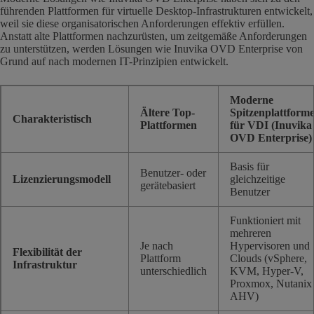
führenden Plattformen für virtuelle Desktop-Infrastrukturen entwickelt,
weil sie diese organisatorischen Anforderungen effektiv erfüllen.
Anstatt alte Plattformen nachzurüsten, um zeitgemäße Anforderungen
zu unterstützen, werden Lösungen wie Inuvika OVD Enterprise von
Grund auf nach modernen IT-Prinzipien entwickelt.
Moderne
Ältere Top-
Spitzenplattform
Charakteristisch
Plattformen
für VDI (Inuvika
OVD Enterprise)
Basis für
Benutzer- oder
Lizenzierungsmodell
gleichzeitige
gerätebasiert
Benutzer
Funktioniert mit
mehreren
Je nach
Hypervisoren und
Flexibilität der
Plattform
Clouds (vSphere,
Infrastruktur
unterschiedlich
KVM, Hyper-V,
Proxmox, Nutanix
AHV)