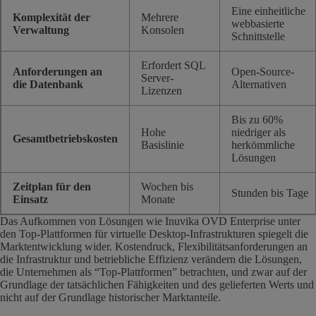
Eine einheitliche
Komplexität der
Mehrere
webbasierte
Verwaltung
Konsolen
Schnittstelle
Erfordert SQL
Anforderungen an
Open-Source-
Server-
die Datenbank
Alternativen
Lizenzen
Bis zu 60%
Hohe
niedriger als
Gesamtbetriebskosten
Basislinie
herkömmliche
Lösungen
Zeitplan für den
Wochen bis
Stunden bis Tage
Einsatz
Monate
Das Aufkommen von Lösungen wie Inuvika OVD Enterprise unter
den Top-Plattformen für virtuelle Desktop-Infrastrukturen spiegelt die
Marktentwicklung wider. Kostendruck, Flexibilitätsanforderungen an
die Infrastruktur und betriebliche Effizienz verändern die Lösungen,
die Unternehmen als “Top-Plattformen” betrachten, und zwar auf der
Grundlage der tatsächlichen Fähigkeiten und des gelieferten Werts und
nicht auf der Grundlage historischer Marktanteile.