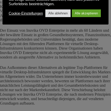
virtuelle Desktop-Infrastrukturen sind, weil sie mit den Kosten, der
Surferlebnis beeinträchtigen.
Komplexität oder der Herstellerbindung von Citrix oder
VMware/Omnissa Horizon unzufrieden sind, finden in modernen
Cookie-Einstellungen
Alle ablehnen
Alle akzeptieren
Alternativen wie Inuvika OVD Enterprise eine direkte Lösung für
diese Probleme.
Der Einsatz von Inuvika OVD Enterprise in mehr als 60 Ländern und
der bewährte Einsatz in großen Gesundheitssystemen, Finanzinstituten,
Regierungsbehörden und Universitäten bestätigt, dass moderne
Lösungen mit den führenden Plattformen für virtuelle Desktop-
Infrastrukturen konkurrieren können. Diese Organisationen haben
Inuvika OVD Enterprise nicht als experimentelle Lösung ausgewählt,
sondern als ausgereifte Alternative zu herkömmlichen Anbietern.
Das Aufkommen dieser Alternativen als legitime Top-Plattformen für
virtuelle Desktop-Infrastrukturen spiegelt die Entwicklung des Marktes
im Allgemeinen wider. Da Unternehmen immer kostenbewusster und
architektonisch bewusster werden, bewerten sie Plattformen nach ihrer
tatsächlichen Leistungsfähigkeit und den Gesamtbetriebskosten und
nicht nur nach der Markenbekanntheit. Diese Verschiebung belohnt
Lösungen wie Inuvika OVD Enterprise, die nach modernen Prinzipien
entwickelt wurden, und benachteiligt diejenigen, die auf veralteten
Grundlagen aufbauen.