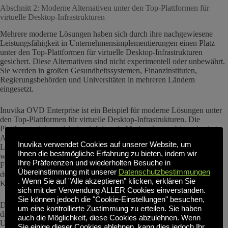
Abschnitt 2: Moderne Alternativen unter den Top-Plattformen für
virtuelle Desktop-Infrastrukturen
Mehrere moderne Lösungen haben sich durch ihre nachgewiesene
Leistungsfähigkeit in Unternehmensimplementierungen einen Platz
unter den Top-Plattformen für virtuelle Desktop-Infrastrukturen
gesichert. Diese Alternativen sind nicht experimentell oder unbewährt.
Sie werden in großen Gesundheitssystemen, Finanzinstituten,
Regierungsbehörden und Universitäten in mehreren Ländern
eingesetzt.
Inuvika OVD Enterprise ist ein Beispiel für moderne Lösungen unter
den Top-Plattformen für virtuelle Desktop-Infrastrukturen. Die
Plattform zeichnet sich durch folgende Merkmale aus: Linux-basierte
Architektur, die die Abhängigkeit von Microsoft-Lizenzen beseitigt,
Inuvika verwendet Cookies auf unserer Website, um
Lizenzierung für gleichzeitige Benutzer, die die tatsächliche Nutzung
Ihnen die bestmögliche Erfahrung zu bieten, indem wir
widerspiegelt, Hypervisor- und Cloud-Agnostizismus, der die
Ihre Präferenzen und wiederholten Besuche in
Flexibilität der Infrastruktur gewährleistet, vereinfachte Verwaltung
Übereinstimmung mit unserer
Datenschutzbestimmungen
durch webbasierte Administrationskonsolen und massive
. Wenn Sie auf "Alle akzeptieren" klicken, erklären Sie
Kostenreduzierung von bis zu 60%.
sich mit der Verwendung ALLER Cookies einverstanden.
Sie können jedoch die "Cookie-Einstellungen" besuchen,
Diese Lösungen sind speziell darauf ausgerichtet, Probleme zu lösen,
um eine kontrollierte Zustimmung zu erteilen. Sie haben
die von älteren Anbietern nicht adäquat behoben werden konnten.
auch die Möglichkeit, diese Cookies abzulehnen. Wenn
Unternehmen, die auf der Suche nach den besten Plattformen für
Sie einige dieser Cookies ablehnen, kann dies jedoch Ihr