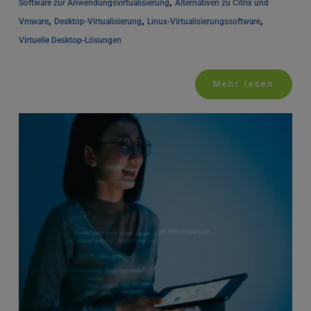
, 
Software zur Anwendungsvirtualisierung
Alternativen zu Citrix und 
, 
, 
, 
Vmware
Desktop-Virtualisierung
Linux-Virtualisierungssoftware
Virtuelle Desktop-Lösungen
Mehr lesen