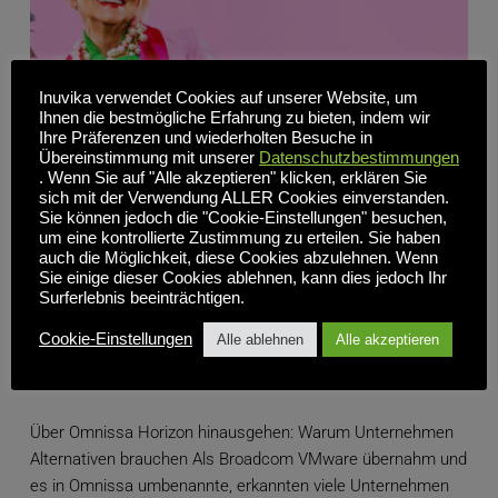
Inuvika verwendet Cookies auf unserer Website, um
Ihnen die bestmögliche Erfahrung zu bieten, indem wir
Ihre Präferenzen und wiederholten Besuche in
Übereinstimmung mit unserer
Datenschutzbestimmungen
. Wenn Sie auf "Alle akzeptieren" klicken, erklären Sie
sich mit der Verwendung ALLER Cookies einverstanden.
Sie können jedoch die "Cookie-Einstellungen" besuchen,
um eine kontrollierte Zustimmung zu erteilen. Sie haben
auch die Möglichkeit, diese Cookies abzulehnen. Wenn
Sie einige dieser Cookies ablehnen, kann dies jedoch Ihr
Surferlebnis beeinträchtigen.
Omnissa Horizon Alternative: Enterprise VDI ohne
Vendor Lock-In oder Preiserhöhungen
Cookie-Einstellungen
Alle ablehnen
Alle akzeptieren
Über Omnissa Horizon hinausgehen: Warum Unternehmen
Alternativen brauchen Als Broadcom VMware übernahm und
es in Omnissa umbenannte, erkannten viele Unternehmen