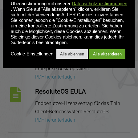
Übereinstimmung mit unserer
Datenschutzbestimmungen
Inuvika-Abonnementverträge und -
. Wenn Sie auf "Alle akzeptieren" klicken, erklären Sie
sich mit der Verwendung ALLER Cookies einverstanden.
Supportvereinbarungen.
Sie können jedoch die "Cookie-Einstellungen" besuchen,
PDF herunterladen
um eine kontrollierte Zustimmung zu erteilen. Sie haben
auch die Möglichkeit, diese Cookies abzulehnen. Wenn
Sie einige dieser Cookies ablehnen, kann dies jedoch Ihr
Inuvika Enterprise Desktop 
Surferlebnis beeinträchtigen.
Client EULA
Cookie-Einstellungen
Alle ablehnen
Alle akzeptieren
Endbenutzer-Lizenzvertrag für den OVD 
Enterprise Desktop Client.
PDF herunterladen
ResoluteOS EULA
Endbenutzer-Lizenzvertrag für das Thin 
Client-Betriebssystem ResoluteOS.
PDF herunterladen