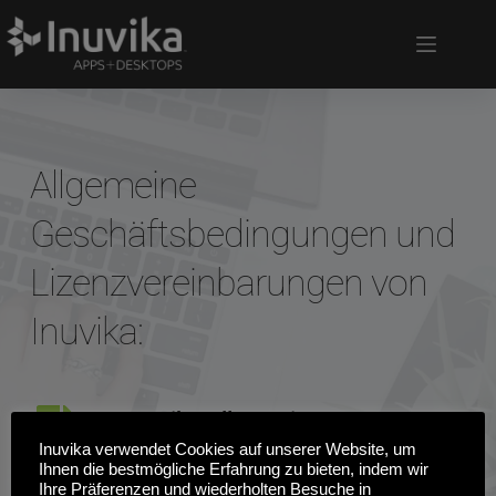
Allgemeine 
Geschäftsbedingungen und 
Lizenzvereinbarungen von 
Inuvika:
Inuvika Allgemeine 
Geschäftsbedingungen
Inuvika verwendet Cookies auf unserer Website, um
Ihnen die bestmögliche Erfahrung zu bieten, indem wir
Ihre Präferenzen und wiederholten Besuche in
Allgemeine Geschäftsbedingungen für 