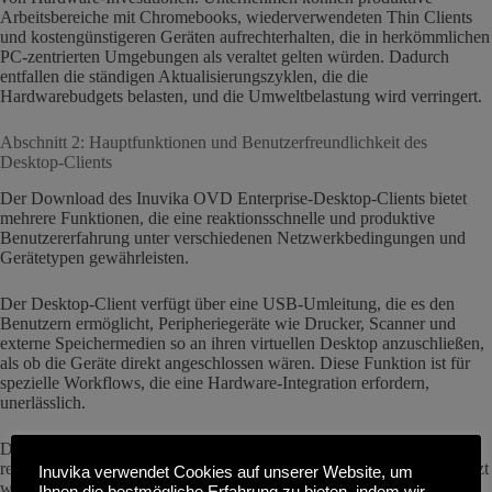
Arbeitsbereiche mit Chromebooks, wiederverwendeten Thin Clients
und kostengünstigeren Geräten aufrechterhalten, die in herkömmlichen
PC-zentrierten Umgebungen als veraltet gelten würden. Dadurch
entfallen die ständigen Aktualisierungszyklen, die die
Hardwarebudgets belasten, und die Umweltbelastung wird verringert.
Abschnitt 2: Hauptfunktionen und Benutzerfreundlichkeit des
Desktop-Clients
Der Download des Inuvika OVD Enterprise-Desktop-Clients bietet
mehrere Funktionen, die eine reaktionsschnelle und produktive
Benutzererfahrung unter verschiedenen Netzwerkbedingungen und
Gerätetypen gewährleisten.
Der Desktop-Client verfügt über eine USB-Umleitung, die es den
Benutzern ermöglicht, Peripheriegeräte wie Drucker, Scanner und
externe Speichermedien so an ihren virtuellen Desktop anzuschließen,
als ob die Geräte direkt angeschlossen wären. Diese Funktion ist für
spezielle Workflows, die eine Hardware-Integration erfordern,
unerlässlich.
Die Optimierung des Videostreamings stellt sicher, dass Videoinhalte
reaktionsschnell angezeigt werden und die Bandbreite effizient genutzt
Inuvika verwendet Cookies auf unserer Website, um
wird, selbst bei variablen Netzwerkverbindungen. Benutzer, die