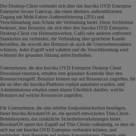
Der Desktop-Client verbindet sich über das Inuvika OVD Enterprise
Enterprise Secure Gateway, das einen direkten, authentifizierten
Zugang mit Multi-Faktor-Authentifizierung (2FA) und
Verschlüsselung zum Schutz der Verbindung bietet. Diese Architektur
bedeutet, dass Benutzer, die sich über den Inuvika OVD Enterprise-
Desktop-Client von Heimnetzwerken, Cafés oder anderen entfernten
Standorten aus verbinden, die Verbindung über gesicherte Kanäle
herstellen, die sowohl den Benutzer als auch die Unternehmensdaten
schützen. Jeder Zugriff wird validiert und die Verschlüsselung wird
während der gesamten Sitzung aufrechterhalten.
Unternehmen, die den Inuvika OVD Enterprise Desktop Client
Download einsetzen, erhalten eine granulare Kontrolle über den
Ressourcenzugriff. Benutzer können nur auf Ressourcen zugreifen, für
die sie über die Inuvika-Plattform explizit autorisiert wurden, und
Administratoren erhalten einen klaren Überblick darüber, welche
Benutzer auf welche Ressourcen zugreifen.
Für Unternehmen, die eine erhöhte Endpunktsicherheit benötigen,
bietet Inuvika ResoluteOS an, ein speziell entwickeltes Thin-Client-
Betriebssystem, das zusätzliche Sicherheitsvorkehrungen bietet.
ResoluteOS sperrt den Zugriff auf Thin Clients vollständig, so dass sie
sich nur mit Inuvika OVD Enterprise verbinden können, und
verhindert, dass Benutzer auf andere Anwendungen, Dienste oder