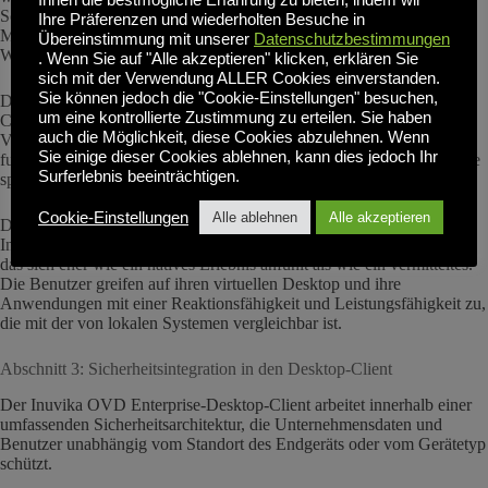
Ihnen die bestmögliche Erfahrung zu bieten, indem wir
Schulungsvideos ansehen, an Videokonferenzen teilnehmen oder auf
Ihre Präferenzen und wiederholten Besuche in
Medieninhalte zugreifen, erleben eine Qualität, die mit der lokalen
Übereinstimmung mit unserer
Datenschutzbestimmungen
Wiedergabe vergleichbar ist.
. Wenn Sie auf "Alle akzeptieren" klicken, erklären Sie
sich mit der Verwendung ALLER Cookies einverstanden.
Sie können jedoch die "Cookie-Einstellungen" besuchen,
Der Desktop-Client bietet native Unterstützung für moderne
um eine kontrollierte Zustimmung zu erteilen. Sie haben
Collaboration-Tools, insbesondere Microsoft Teams und Zoom.
auch die Möglichkeit, diese Cookies abzulehnen. Wenn
Videokonferenzen, Bildschirmfreigabe und Echtzeit-Zusammenarbeit
Sie einige dieser Cookies ablehnen, kann dies jedoch Ihr
funktionieren reibungslos über die virtuelle Desktop-Verbindung ohne
Surferlebnis beeinträchtigen.
spezielle Konfiguration oder Workarounds.
Cookie-Einstellungen
Alle ablehnen
Alle akzeptieren
Diese Funktionen sorgen gemeinsam dafür, dass der Download des
Inuvika OVD Enterprise-Desktop-Clients ein Benutzererlebnis bietet,
das sich eher wie ein natives Erlebnis anfühlt als wie ein vermitteltes.
Die Benutzer greifen auf ihren virtuellen Desktop und ihre
Anwendungen mit einer Reaktionsfähigkeit und Leistungsfähigkeit zu,
die mit der von lokalen Systemen vergleichbar ist.
Abschnitt 3: Sicherheitsintegration in den Desktop-Client
Der Inuvika OVD Enterprise-Desktop-Client arbeitet innerhalb einer
umfassenden Sicherheitsarchitektur, die Unternehmensdaten und
Benutzer unabhängig vom Standort des Endgeräts oder vom Gerätetyp
schützt.