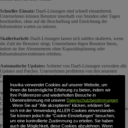
Schneller Einsatz:
DaaS-Lösungen sind schnell einsatzbereit.
Unternehmen können Benutzer innerhalb von Stunden oder Tagen
bereitstellen, ohne auf die Beschaffung und Einrichtung der
Infrastruktur warten zu müssen.
Skalierbarkeit:
DaaS-Lösungen lassen sich nahtlos skalieren, wenn
die Zahl der Benutzer steigt. Unternehmen fügen Benutzer hinzu,
indem sie ihre Abonnements ohne Kapazitätsplanung oder
Infrastrukturinvestitionen erhöhen.
Automatische Updates:
Anbieter von DaaS-Lösungen verwalten alle
Updates und Patches. Unternehmen profitieren von den neuesten
Funktionen und Sicherheitsverbesserungen, ohne die Upgrades selbst
verwalten zu müssen.
Inuvika verwendet Cookies auf unserer Website, um
Ihnen die bestmögliche Erfahrung zu bieten, indem wir
Wiederherstellung im Katastrophenfall:
Anbieter von DaaS-
Ihre Präferenzen und wiederholten Besuche in
Lösungen bieten in der Regel auch Disaster Recovery und Business
Übereinstimmung mit unserer
Datenschutzbestimmungen
Continuity als Teil des Dienstes an. Unternehmen profitieren von
. Wenn Sie auf "Alle akzeptieren" klicken, erklären Sie
professionellen Sicherungs- und Wiederherstellungsabläufen, ohne ihre
sich mit der Verwendung ALLER Cookies einverstanden.
eigenen implementieren zu müssen.
Sie können jedoch die "Cookie-Einstellungen" besuchen,
um eine kontrollierte Zustimmung zu erteilen. Sie haben
Flexibilität der Geräte:
DaaS-Lösungen unterstützen verschiedene
auch die Möglichkeit, diese Cookies abzulehnen. Wenn