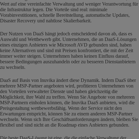
Wert auf eine vereinfachte Verwaltung und weniger Verantwortung für
die Infrastruktur legen. Die Vorteile sind real: minimale
Vorabinvestitionen, schnelle Bereitstellung, automatische Updates,
Disaster Recovery und nahtlose Skalierbarkeit.
Der Nutzen von DaaS hängt jedoch entscheidend davon ab, dass es
Auswahl und Wettbewerb gibt. Unternehmen, die an DaaS-Lösungen
eines einzigen Anbieters wie Microsoft AVD gebunden sind, haben
keine Alternativen und sind mit Preisen konfrontiert, die mit der Zeit
immer weiter steigen. Unternehmen haben keinen Einfluss darauf,
bessere Bedingungen auszuhandeln oder zu besseren Dienstanbietern
zu wechseln.
DaaS auf Basis von Inuvika ändert diese Dynamik. Indem DaaS über
mehrere MSP-Partner angeboten wird, profitieren Unternehmen von
den Vorteilen verwalteter Dienste und haben gleichzeitig die
Möglichkeit, ihre Wahl zu treffen. Wenn Sie Angebote von mehreren
MSP-Partnern einholen können, die Inuvika DaaS anbieten, wird die
Preisgestaltung wettbewerbsfähig. Wenn der Service nicht den
Erwartungen entspricht, können Sie zu einem anderen MSP-Partner
wechseln. Wenn sich Ihre Geschäftsanforderungen ändern, bleiben Sie
flexibel und sind nicht an die Roadmap eines Anbieters gebunden.
Die beste DaaS-Lösung ist eine, die die einfache Verwaltung der