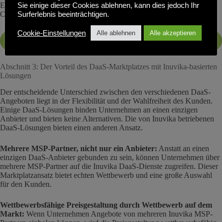
Endgeräte. Benutzer können von Windows, Mac, Linux,
Sie einige dieser Cookies ablehnen, kann dies jedoch Ihr
Chromebooks, Tablets und Smartphones aus auf Desktops zugreifen.
Surferlebnis beeinträchtigen.
Cookie-Einstellungen
Alle ablehnen
Alle akzeptieren
DaaS auf Basis von Inuvika im Überblick
Abschnitt 3: Der Vorteil des DaaS-Marktplatzes mit Inuvika-basierten
Lösungen
Der entscheidende Unterschied zwischen den verschiedenen DaaS-
Angeboten liegt in der Flexibilität und der Wahlfreiheit des Kunden.
Einige DaaS-Lösungen binden Unternehmen an einen einzigen
Anbieter und bieten keine Alternativen. Die von Inuvika betriebenen
DaaS-Lösungen bieten einen anderen Ansatz.
Mehrere MSP-Partner, nicht nur ein Anbieter:
Anstatt an einen
einzigen DaaS-Anbieter gebunden zu sein, können Unternehmen über
mehrere MSP-Partner auf die Inuvika DaaS-Dienste zugreifen. Dieser
Marktplatzansatz bietet echten Wettbewerb und eine große Auswahl
für den Kunden.
Wettbewerbsfähige Preisgestaltung durch Wettbewerb auf dem
Markt:
Wenn Unternehmen Angebote von mehreren Inuvika MSP-