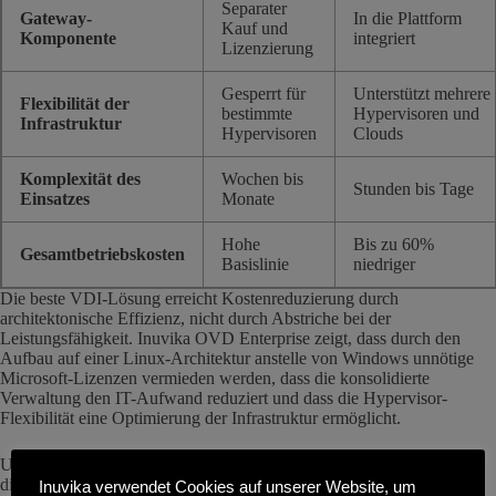
Separater
Gateway-
In die Plattform
Kauf und
Komponente
integriert
Lizenzierung
Gesperrt für
Unterstützt mehrere
Flexibilität der
bestimmte
Hypervisoren und
Infrastruktur
Hypervisoren
Clouds
Komplexität des
Wochen bis
Stunden bis Tage
Einsatzes
Monate
Hohe
Bis zu 60%
Gesamtbetriebskosten
Basislinie
niedriger
Die beste VDI-Lösung erreicht Kostenreduzierung durch
architektonische Effizienz, nicht durch Abstriche bei der
Leistungsfähigkeit. Inuvika OVD Enterprise zeigt, dass durch den
Aufbau auf einer Linux-Architektur anstelle von Windows unnötige
Microsoft-Lizenzen vermieden werden, dass die konsolidierte
Verwaltung den IT-Aufwand reduziert und dass die Hypervisor-
Flexibilität eine Optimierung der Infrastruktur ermöglicht.
Unternehmen, die VDI-Lösungen evaluieren, stellen häufig fest, dass
die beste VDI-Lösung Kosteneinsparungen von mehr als 60 Prozent
Inuvika verwendet Cookies auf unserer Website, um