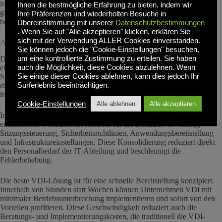
im Vergleich zu herkömmlichen Plattformen ermöglicht und
Ihnen die bestmögliche Erfahrung zu bieten, indem wir
gleichzeitig die Unternehmensleistung und die Sicherheitsfunktionen
Ihre Präferenzen und wiederholten Besuche in
beibehält.
Übereinstimmung mit unserer
Datenschutzbestimmungen
. Wenn Sie auf "Alle akzeptieren" klicken, erklären Sie
sich mit der Verwendung ALLER Cookies einverstanden.
Abschnitt 2: Betriebliche Einfachheit und Verwaltung
Sie können jedoch die "Cookie-Einstellungen" besuchen,
Die beste VDI-Lösung vereinfacht den IT-Betrieb durch eine
um eine kontrollierte Zustimmung zu erteilen. Sie haben
einheitliche Verwaltung. Anstatt dass IT-Teams mehrere Konsolen,
auch die Möglichkeit, diese Cookies abzulehnen. Wenn
Schnittstellen und spezialisierte Tools verwalten müssen, konsolidiert
Sie einige dieser Cookies ablehnen, kann dies jedoch Ihr
die beste VDI-Lösung alle Verwaltungsfunktionen in einer einzigen,
Surferlebnis beeinträchtigen.
intuitiven Schnittstelle.
Cookie-Einstellungen
Alle ablehnen
Alle akzeptieren
Inuvika OVD Enterprise ist ein Beispiel für diesen Ansatz mit einer
einheitlichen webbasierten Konsole für die Benutzerverwaltung,
Sitzungssteuerung, Sicherheitsrichtlinien, Anwendungsbereitstellung
und Infrastruktureinstellungen. Diese Konsolidierung reduziert direkt
den Personalbedarf der IT-Abteilung und beschleunigt die
Fehlerbehebung.
Die beste VDI-Lösung ist für eine schnelle Bereitstellung konzipiert.
Innerhalb von Stunden statt Wochen können Unternehmen VDI mit
minimaler Betriebsunterbrechung implementieren und sofort von den
Vorteilen profitieren. Diese Geschwindigkeit reduziert auch die
Beratungs- und Implementierungskosten, die traditionell die VDI-