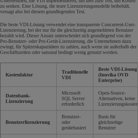
Unternehmen, die VDI implementieren, tun dies zum Teil, um Kosten
zu senken. Eine Lösung, die teure Lizenzierungsmodelle beibehält,
versagt also bei diesem grundlegenden Test.
Die beste VDI-Lösung verwendet eine transparente Concurrent-User-
Lizenzierung, bei der nur für die gleichzeitig angemeldeten Benutzer
bezahlt wird. Dieser Ansatz unterscheidet sich grundlegend von der
Pro-Benutzer- oder Pro-Gerät-Lizenzierung, die Unternehmen dazu
zwingt, für Spitzenkapazitäten zu zahlen, auch wenn sie außerhalb der
Geschäftszeiten oder saisonal bedingt wenig genutzt werden.
Beste VDI-Lösung
Traditionelle
Kostenfaktor
(Inuvika OVD
VDI
Enterprise)
Microsoft
Open-Source-
Datenbank-
SQL Server
Alternativen, keine
Lizenzierung
erforderlich
Lizenzierungskoste
Benutzer-
Basis für
Benutzerlizenzierung
oder
gleichzeitige
gerätebasiert
Benutzer