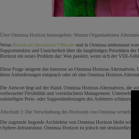
Über Omnissa Horizon hinausgehen: Warum Organisationen Alternati
Wenn
Broadcom übernimmt VMware
und in Omnissa umbenannt wurde
Supportstruktur und Unsicherheit über die langfristigen Prioritäten der
Horizon ein neues Problem dar: Was passiert, wenn sich der VDI-Anbi
Diese Frage steigerte das Interesse an Omnissa Horizon-Alternativen. 
ihren Anforderungen entsprach oder ob eine Omnissa Horizon-Alterna
Die Antwort liegt auf der Hand. Omnissa Horizon-Alternativen, die au
verbesserter Flexibilität und vereinfachtem Management. Unternehmen,
zukünftigen Preis- oder Supportänderungen des Anbieters schützen.
Abschnitt 1: Die Verschiebung des Horizonts von Omnissa verstehen u
Die zugrunde liegende Architektur von Omnissa Horizon bleibt solide. 
vSphere-Infrastruktur. Omnissa Horizon ist jedoch mit strukturellen 