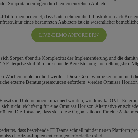
oder Supportänderungen durch einen einzelnen Anbieter.
Plattformen bedeutet, dass Unternehmen die Infrastruktur nach Kosten
struktur eines bestimmten Anbieters ist ein wesentlicher betrieblicher
LIVE-DEMO ANFORDERN
ch Sorgen über die Komplexität der Implementierung und die damit ver
nterprise sind für eine schnelle Bereitstellung und reibungslose Mig
ch Wochen implementiert werden. Diese Geschwindigkeit minimiert die
iche externe Beratungsressourcen erfordern, werden Omnissa Horizon-
n Einsatz in Unternehmen konzipiert wurden, wie Inuvika OVD Enterpr
ch nicht leichtfertig für eine Omnissa Horizon-Alternative entschiede
üllen. Die Tatsache, dass sich diese Organisationen für eine Abkehr vo
edeutet, dass bestehende IT-Teams schnell mit der neuen Plattform pr
mnissa Horizon-Implementierungen erforderlich sind.