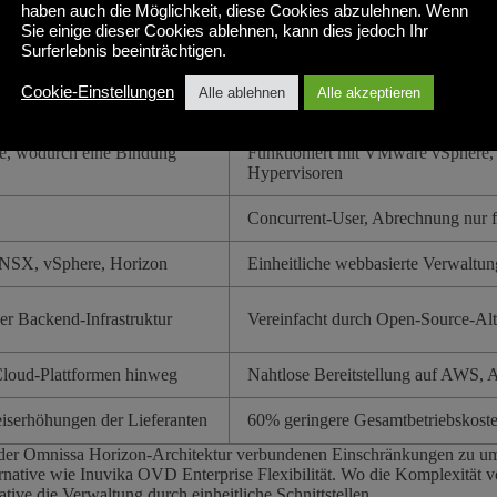
es vSphere-Hypervisors ab.
VMware Broadcom hat die Preise um ein Vi
haben auch die Möglichkeit, diese Cookies abzulehnen. Wenn
zon-Alternative, die über mehrere Hypervisoren hinweg arbeitet, besei
Sie einige dieser Cookies ablehnen, kann dies jedoch Ihr
Surferlebnis beeinträchtigen.
Cookie-Einstellungen
Alle ablehnen
Alle akzeptieren
Omnissa Horizon Alternative (I
re, wodurch eine Bindung
Funktioniert mit VMware vSpher
Hypervisoren
Concurrent-User, Abrechnung nur f
r NSX, vSphere, Horizon
Einheitliche webbasierte Verwaltu
der Backend-Infrastruktur
Vereinfacht durch Open-Source-Alt
 Cloud-Plattformen hinweg
Nahtlose Bereitstellung auf AWS, 
iserhöhungen der Lieferanten
60% geringere Gesamtbetriebskost
it der Omnissa Horizon-Architektur verbundenen Einschränkungen zu 
rnative wie Inuvika OVD Enterprise Flexibilität. Wo die Komplexität v
ive die Verwaltung durch einheitliche Schnittstellen.