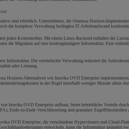
zont
ative sind erheblich. Unternehmen, die Omnissa Horizon-Implementier
durch die komplexe Verwaltung bedingten IT-Arbeitsaufwand konfrontie
iert jeden Kostentreiber. Mit einem Linux-Backend entfallen die Lizen
n die Migration auf eine kostengünstigere Infrastruktur. Eine einheit
gere Infrastruktur. Die vereinfachte Verwaltung reduziert die Anforder
alität oder Leistung.
issa Horizon-Alternativen wie Inuvika OVD Enterprise implementieren
lementierungskosten in der Regel innerhalb weniger Monate allein dur
wie Inuvika OVD Enterprise aufbaut, bietet betriebliche Vorteile durch
(2FA), Ende-zu-Ende-Verschlüsselung und granulare Zugriffskontrollen a
nuvika OVD Enterprise, die verschiedene Hypervisoren und Cloud-Plattfo
eschäftsanforderungen entwickeln, kann die Infrastruktur geändert we