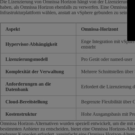
Die Lizenzierung von Omnissa Horizon hängt von der Lizenzierung d
haben, als Omnissa Horizon ebenfalls zu verwerfen. Eine Omnissa Hori
Infrastrukturplattform wählen, anstatt an vSphere gebunden zu sein.
Aspekt
Omnissa-Horizont
Enge Integration mit vSphe
Hypervisor-Abhängigkeit
entsteht
Lizenzierungsmodell
Pro Gerät oder named-user
Komplexität der Verwaltung
Mehrere Schnittstellen übe
Anforderungen an die
Erfordert die Lizenzierung 
Datenbank
Cloud-Bereitstellung
Begrenzte Flexibilität über
Kostenstruktur
Hohe Ausgangsbasis mit Pre
Omnissa Horizon-Alternativen wurden speziell entwickelt, um die m
bestimmten Anbieter zu entscheiden, bietet eine Omnissa Horizon-Alte
mehrerer Konsolen erfordert, vereinfacht eine Omnissa Horizon-Alternat