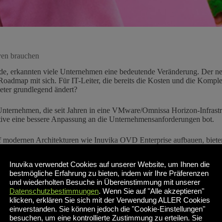
ven brauchen
, erkannten viele Unternehmen eine bedeutende Veränderung. Der neue
 Roadmap mit sich. Für IT-Leiter, die bereits die Kosten und die Komplex
eter grundlegend ändert?
Unternehmen, die seit Jahren in eine VMware/Omnissa Horizon-Infrastru
tive eine bessere Anpassung an die Unternehmensanforderungen bot.
f modernen Architekturen wie Inuvika OVD Enterprise aufbauen, bieten 
 die eine Omnissa Horizon-Alternative in Erwägung ziehen, können sof
Inuvika verwendet Cookies auf unserer Website, um Ihnen die
bestmögliche Erfahrung zu bieten, indem wir Ihre Präferenzen
nd warum Alternativen wichtig sind
und wiederholten Besuche in Übereinstimmung mit unserer
Datenschutzbestimmungen
. Wenn Sie auf "Alle akzeptieren"
Die Plattform stellt virtuelle Desktops und Anwendungen effektiv berei
klicken, erklären Sie sich mit der Verwendung ALLER Cookies
Kosten und Einschränkungen verbunden, die eine Omnissa Horizon-Alter
einverstanden. Sie können jedoch die "Cookie-Einstellungen"
besuchen, um eine kontrollierte Zustimmung zu erteilen. Sie