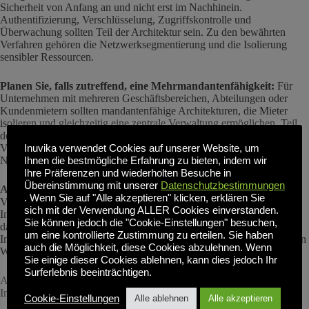
Sicherheit von Anfang an und nicht erst im Nachhinein.
Authentifizierung, Verschlüsselung, Zugriffskontrolle und
Überwachung sollten Teil der Architektur sein. Zu den bewährten
Verfahren gehören die Netzwerksegmentierung und die Isolierung
sensibler Ressourcen.
Planen Sie, falls zutreffend, eine Mehrmandantenfähigkeit:
Für
Unternehmen mit mehreren Geschäftsbereichen, Abteilungen oder
Kundenmietern sollten mandantenfähige Architekturen, die Mieter
isolieren und gleichzeitig eine zentrale Verwaltung ermöglichen, Teil
der Lösung sein. Ein mandantenfähiges Design reduziert den
Verwaltungsaufwand und ermöglicht eine effiziente gemeinsame
Inuvika verwendet Cookies auf unserer Website, um
Nutzung von Ressourcen.
Ihnen die bestmögliche Erfahrung zu bieten, indem wir
Ihre Präferenzen und wiederholten Besuche in
Übereinstimmung mit unserer
Datenschutzbestimmungen
Architektur und Design von Dokumenten:
Bewährte
. Wenn Sie auf "Alle akzeptieren" klicken, erklären Sie
Virtualisierungsverfahren erfordern die Dokumentation der
sich mit der Verwendung ALLER Cookies einverstanden.
Infrastrukturarchitektur, der Designentscheidungen und der Gründe
Sie können jedoch die "Cookie-Einstellungen" besuchen,
dafür. Die Dokumentation ermöglicht eine konsistente
um eine kontrollierte Zustimmung zu erteilen. Sie haben
Implementierung, beschleunigt die Fehlerbehebung und erleichtert den
auch die Möglichkeit, diese Cookies abzulehnen. Wenn
Wissenstransfer an neue Mitarbeiter.
Sie einige dieser Cookies ablehnen, kann dies jedoch Ihr
Surferlebnis beeinträchtigen.
Abschnitt 3: Bewährte Virtualisierungspraktiken für die
Implementierung und Bereitstellung
Cookie-Einstellungen
Alle ablehnen
Alle akzeptieren