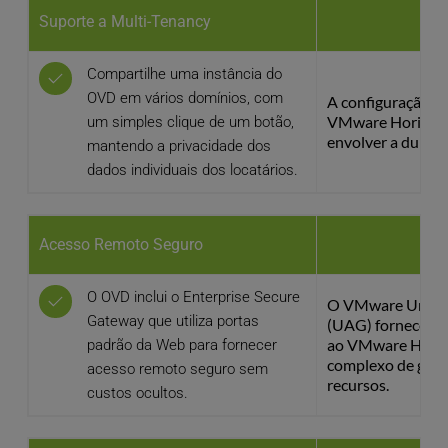
Suporte a Multi-Tenancy
Compartilhe uma instância do 
OVD em vários domínios, com 
A configuração d
VMware Horizon p
um simples clique de um botão, 
envolver a duplic
mantendo a privacidade dos 
dados individuais dos locatários.
Acesso Remoto Seguro
O OVD inclui o Enterprise Secure 
O VMware Unifie
Gateway que utiliza portas 
(UAG) fornece ac
ao VMware Horizo
padrão da Web para fornecer 
complexo de geren
acesso remoto seguro sem 
recursos.
custos ocultos.