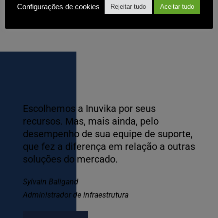
Configurações de cookies
Rejeitar tudo
Aceitar tudo
soluções de virtualização de desktop, como 
Citrix ou VMware/Omnissa Horizon.
Escolhemos a Inuvika por seus 
recursos. Mas, mais ainda, pelo 
desempenho de sua equipe de suporte, 
que fez a diferença em relação a outras 
soluções do mercado.
Sylvain Baligand
Administrador de infraestrutura