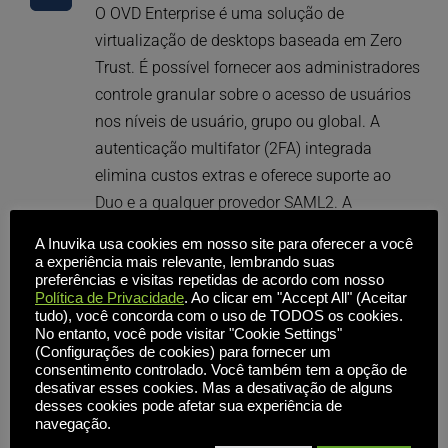
O OVD Enterprise é uma solução de 
virtualização de desktops baseada em Zero 
Trust. É possível fornecer aos administradores 
controle granular sobre o acesso de usuários 
nos níveis de usuário, grupo ou global. A 
autenticação multifator (2FA) integrada 
elimina custos extras e oferece suporte ao 
Duo e a qualquer provedor SAML2. A 
transferência de dados entre usuários e 
A Inuvika usa cookies em nosso site para oferecer a você
aplicativos é criptografada, oferecendo uma 
a experiência mais relevante, lembrando suas
preferências e visitas repetidas de acordo com nosso
alternativa segura às VPNs.
Política de Privacidade
. Ao clicar em "Accept All" (Aceitar
tudo), você concorda com o uso de TODOS os cookies.
No entanto, você pode visitar "Cookie Settings"
(Configurações de cookies) para fornecer um
consentimento controlado. Você também tem a opção de
Baixo custo de propriedade
desativar esses cookies. Mas a desativação de alguns
desses cookies pode afetar sua experiência de
O OVD Enterprise pode ser implementado por 
navegação.
menos da metade do custo de outras 