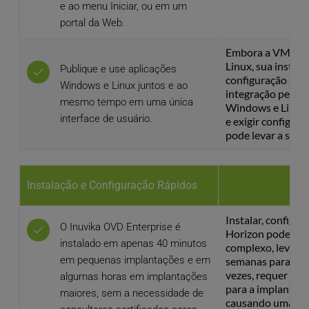
e ao menu Iniciar, ou em um 
portal da Web.
Embora a VMware 
Linux, sua instala
Publique e use aplicações 
configuração signi
Windows e Linux juntos e ao 
integração perfeit
mesmo tempo em uma única 
Windows e Linux 
interface de usuário.
e exigir configura
pode levar a sess
Instalação e Configuração Rápidos
Instalar, configu
O Inuvika OVD Enterprise é 
Horizon pode ser
instalado em apenas 40 minutos 
complexo, levar m
em pequenas implantações e em 
semanas para ser 
vezes, requer prof
algumas horas em implantações 
para a implantaçã
maiores, sem a necessidade de 
causando uma eno