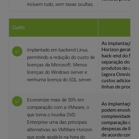
incluem tudo, sem taxas ocultas.
Custo
As implantações 
Horizon geralme
Implantado em backend Linux, 
back-end do Micr
permitindo a redução do custo de 
separação do VM
licenças da Microsoft. Menos 
produtos de usuár
licenças do Windows server e 
(agora Omnissa) p
nenhuma licença do SQL server.
custos adicionais
linhas de produto
Economize mais de 50% em 
As implantações 
comparação com a VMware, o 
podem envolver cu
que torna o Inuvika OVD 
complexidade mais
comparação com o
Enterprise uma das principais 
despesas de licen
alternativas ao VMWare Horizon 
de acordo com a e
que pode ajudá-lo na hora do 