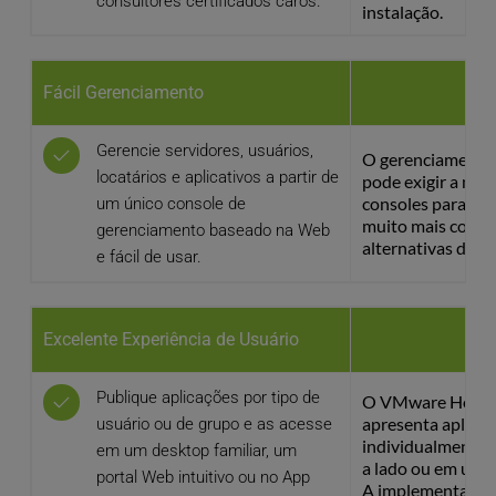
consultores certificados caros.
instalação.
Fácil Gerenciamento
Gerencie servidores, usuários, 
O gerenciamento
locatários e aplicativos a partir de 
pode exigir a nav
consoles para vária
um único console de 
muito mais compl
gerenciamento baseado na Web 
alternativas da 
e fácil de usar.
Excelente Experiência de Usuário
Publique aplicações por tipo de 
O VMware Horizo
apresenta aplicati
usuário ou de grupo e as acesse 
individualmente e
em um desktop familiar, um 
a lado ou em um a
portal Web intuitivo ou no App 
A implementação d