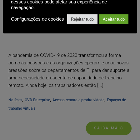
desses cookies pode afetar sua experiência de
navegação.
Configurações de cookies
Rejeitar tudo
Aceitar tudo
Espaços de trabalho virtuais seguros: Uma maneira
melhor de oferecer suporte ao acesso remoto
A pandemia de COVID-19 de 2020 transformou a forma
como as pessoas e as organizações operam e criou novas
pressões sobre os departamentos de TI para dar suporte a
uma necessidade crescente de capacidade de trabalho
remoto. Ainda hoje, os trabalhadores estão [...]
, 
, 
, 
Notícias
OVD Enterprise
Acesso remoto e produtividade
Espaços de 
trabalho virtuais
SAIBA MAIS