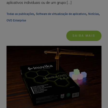
aplicativos individuais ou de um grupo [...]
, 
, 
, 
Todas as publicações
Software de virtualização de aplicativos
Notícias
OVD Enterprise
SAIBA MAIS