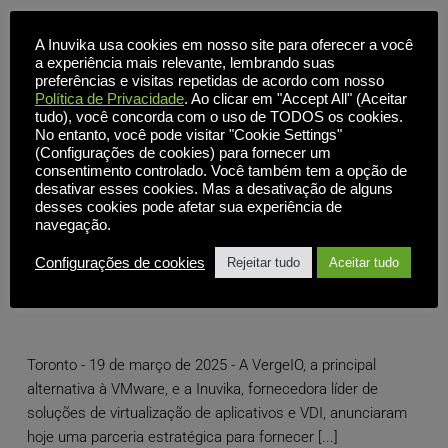
A Inuvika usa cookies em nosso site para oferecer a você
a experiência mais relevante, lembrando suas
preferências e visitas repetidas de acordo com nosso
Política de Privacidade
. Ao clicar em "Accept All" (Aceitar
tudo), você concorda com o uso de TODOS os cookies.
No entanto, você pode visitar "Cookie Settings"
(Configurações de cookies) para fornecer um
consentimento controlado. Você também tem a opção de
desativar esses cookies. Mas a desativação de alguns
desses cookies pode afetar sua experiência de
navegação.
VergeIO e Inuvika fazem parceria para oferecer uma
Configurações de cookies
alternativa econômica e de alto desempenho ao
Rejeitar tudo
Aceitar tudo
VMware Horizon e ao Citrix
Toronto - 19 de março de 2025 - A VergeIO, a principal
alternativa à VMware, e a Inuvika, fornecedora líder de
soluções de virtualização de aplicativos e VDI, anunciaram
hoje uma parceria estratégica para fornecer [...]