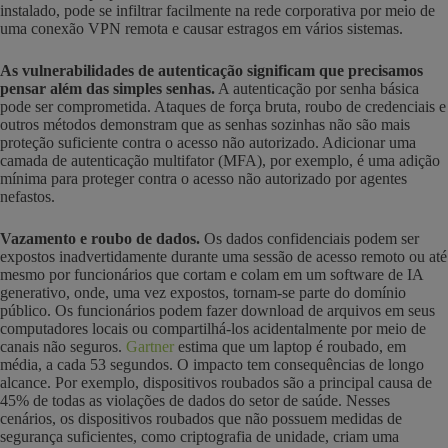
instalado, pode se infiltrar facilmente na rede corporativa por meio de
uma conexão VPN remota e causar estragos em vários sistemas.
As vulnerabilidades de autenticação significam que precisamos
pensar além das simples senhas.
A autenticação por senha básica
pode ser comprometida. Ataques de força bruta, roubo de credenciais e
outros métodos demonstram que as senhas sozinhas não são mais
proteção suficiente contra o acesso não autorizado. Adicionar uma
camada de autenticação multifator (MFA), por exemplo, é uma adição
mínima para proteger contra o acesso não autorizado por agentes
nefastos.
Vazamento e roubo de dados.
Os dados confidenciais podem ser
expostos inadvertidamente durante uma sessão de acesso remoto ou até
mesmo por funcionários que cortam e colam em um software de IA
generativo, onde, uma vez expostos, tornam-se parte do domínio
público. Os funcionários podem fazer download de arquivos em seus
computadores locais ou compartilhá-los acidentalmente por meio de
canais não seguros.
Gartner
estima que um laptop é roubado, em
média, a cada 53 segundos. O impacto tem consequências de longo
alcance. Por exemplo, dispositivos roubados são a principal causa de
45% de todas as violações de dados do setor de saúde. Nesses
cenários, os dispositivos roubados que não possuem medidas de
segurança suficientes, como criptografia de unidade, criam uma