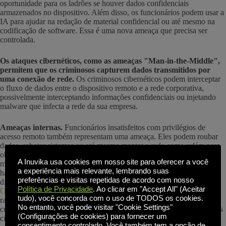
oportunidade para os ladrões se houver dados confidenciais
armazenados no dispositivo. Além disso, os funcionários podem usar a
IA para ajudar na redação de material confidencial ou até mesmo na
codificação de software. Essa é uma nova ameaça que precisa ser
controlada.
Os ataques cibernéticos, como as ameaças "Man-in-the-Middle",
permitem que os criminosos capturem dados transmitidos por
uma conexão de rede.
Os criminosos cibernéticos podem interceptar
o fluxo de dados entre o dispositivo remoto e a rede corporativa,
possivelmente interceptando informações confidenciais ou injetando
malware que infecta a rede da sua empresa.
Ameaças internas.
Funcionários insatisfeitos com privilégios de
acesso remoto também representam uma ameaça. Eles podem roubar
dados, sabotar sistemas ou até mesmo manter a rede como refém para
obter algum resultado favorável. Mesmo funcionários sem intenções
A Inuvika usa cookies em nosso site para oferecer a você
maliciosas podem representar riscos à segurança por meio de maus
a experiência mais relevante, lembrando suas
hábitos, como clicar em links maliciosos ou não atualizar seus
preferências e visitas repetidas de acordo com nosso
dispositivos com os patches de segurança mais recentes.
Pesquisa
Política de Privacidade
. Ao clicar em "Accept All" (Aceitar
Osterman
indica que os pontos de entrada mais comuns para
tudo), você concorda com o uso de TODOS os cookies.
ransomware, por exemplo, envolvem VPNs e golpes de phishing de
No entanto, você pode visitar "Cookie Settings"
credenciais de funcionários que, inadvertidamente, dão aos criminosos
(Configurações de cookies) para fornecer um
cibernéticos acesso a sistemas e dados confidenciais que podem ser
consentimento controlado. Você também tem a opção de