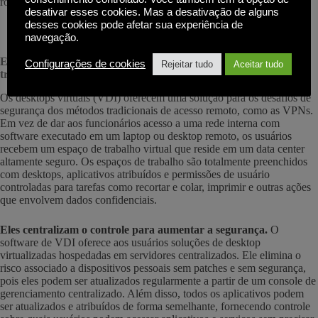
roubados e mantidos para resgate.
desativar esses cookies. Mas a desativação de alguns
desses cookies pode afetar sua experiência de
navegação.
Espaços de trabalho virtuais oferecem uma opção atraente para
Configurações de cookies
Rejeitar tudo
Aceitar tudo
trabalhadores remotos
Os desktops virtuais (VDI) oferecem uma solução para os desafios de
segurança dos métodos tradicionais de acesso remoto, como as VPNs.
Em vez de dar aos funcionários acesso a uma rede interna com
software executado em um laptop ou desktop remoto, os usuários
recebem um espaço de trabalho virtual que reside em um data center
altamente seguro. Os espaços de trabalho são totalmente preenchidos
com desktops, aplicativos atribuídos e permissões de usuário
controladas para tarefas como recortar e colar, imprimir e outras ações
que envolvem dados confidenciais.
Eles centralizam o controle para aumentar a segurança
.
O
software de VDI oferece aos usuários soluções de desktop
virtualizadas hospedadas em servidores centralizados. Ele elimina o
risco associado a dispositivos pessoais sem patches e sem segurança,
pois eles podem ser atualizados regularmente a partir de um console de
gerenciamento centralizado. Além disso, todos os aplicativos podem
ser atualizados e atribuídos de forma semelhante, fornecendo controle