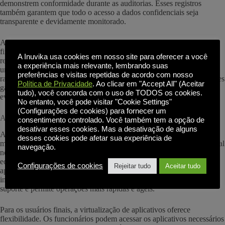
demonstrem conformidade durante as auditorias. Esses registros
também garantem que todo o acesso a dados confidenciais seja
transparente e devidamente monitorado.
Ao centralizar os aplicativos em um ambiente virtual, as instituições
financeiras podem aplicar políticas de segurança consistentes,
A Inuvika usa cookies em nosso site para oferecer a você
reduzindo as chances de erro humano e garantindo a conformidade
a experiência mais relevante, lembrando suas
uniforme em todos os departamentos. A capacidade de adaptar
preferências e visitas repetidas de acordo com nosso
rapidamente as configurações em resposta às mudanças regulamentares
Política de Privacidade
. Ao clicar em "Accept All" (Aceitar
garante que a organização permaneça alinhada com os padrões em
tudo), você concorda com o uso de TODOS os cookies.
evolução.
No entanto, você pode visitar "Cookie Settings"
(Configurações de cookies) para fornecer um
Aumento da eficiência operacional por meio da virtualização
consentimento controlado. Você também tem a opção de
desativar esses cookies. Mas a desativação de alguns
Além da segurança e da conformidade, a virtualização de aplicativos
desses cookies pode afetar sua experiência de
melhora significativamente a eficiência operacional - um fator essencial
navegação.
no setor financeiro. Ao centralizar o gerenciamento de aplicativos, as
equipes de TI podem solucionar problemas, implementar novos
Configurações de cookies
Rejeitar tudo
Aceitar tudo
aplicativos e gerenciar o acesso dos usuários a partir de uma única
interface. Esse controle centralizado reduz a carga das equipes de
suporte e permite operações mais rápidas e ágeis.
Para os usuários finais, a virtualização de aplicativos oferece
flexibilidade. Os funcionários podem acessar os aplicativos necessários