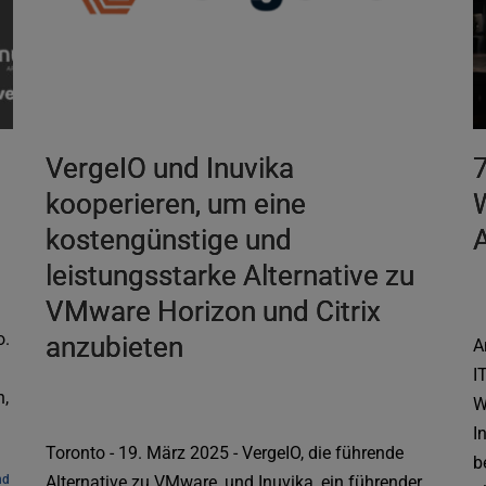
VergeIO und Inuvika
7
kooperieren, um eine
kostengünstige und
A
leistungsstarke Alternative zu
VMware Horizon und Citrix
o.
anzubieten
A
I
n,
W
I
Toronto - 19. März 2025 - VergeIO, die führende
b
d 
Alternative zu VMware, und Inuvika, ein führender