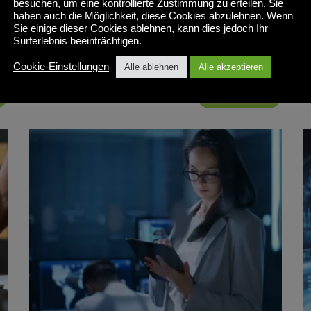
besuchen, um eine kontrollierte Zustimmung zu erteilen. Sie
U
haben auch die Möglichkeit, diese Cookies abzulehnen. Wenn
, 
, 
Alternativen zu Citrix und Vmware
Nachrichten
OVD Enterprise
Sie einige dieser Cookies ablehnen, kann dies jedoch Ihr
e
Surferlebnis beeinträchtigen.
Vi
Cookie-Einstellungen
Alle ablehnen
Alle akzeptieren
Al
Mehr lesen