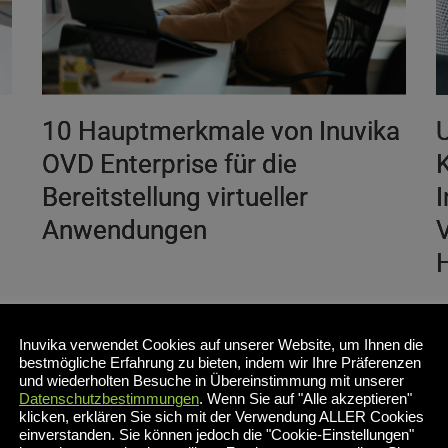
10 Hauptmerkmale von Inuvika
OVD Enterprise für die
Bereitstellung virtueller
I
Anwendungen
V
Für Unternehmen, die nach kostengünstigeren
Inuvika verwendet Cookies auf unserer Website, um Ihnen die
ie
Möglichkeiten zur Bereitstellung von Anwendungen
U
bestmögliche Erfahrung zu bieten, indem wir Ihre Präferenzen
und Desktops suchen, ist Inuvika OVD Enterprise
und wiederholten Besuche in Übereinstimmung mit unserer
M
Datenschutzbestimmungen
. Wenn Sie auf "Alle akzeptieren"
eine robuste Alternative zu herkömmlichen VDI-
K
klicken, erklären Sie sich mit der Verwendung ALLER Cookies
Lösungen wie Citrix und VMware Horizon (jetzt [...]
einverstanden. Sie können jedoch die "Cookie-Einstellungen"
L