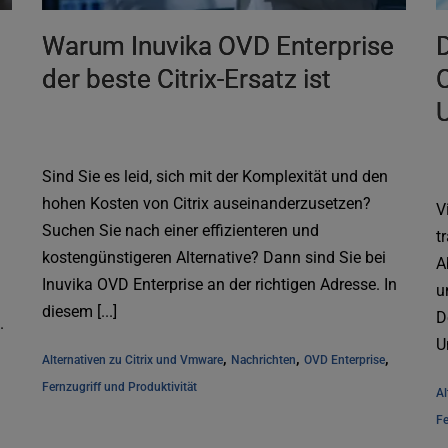
Warum Inuvika OVD Enterprise
D
der beste Citrix-Ersatz ist
C
Sind Sie es leid, sich mit der Komplexität und den
hohen Kosten von Citrix auseinanderzusetzen?
V
Suchen Sie nach einer effizienteren und
t
kostengünstigeren Alternative? Dann sind Sie bei
A
Inuvika OVD Enterprise an der richtigen Adresse. In
u
diesem [...]
D
.
U
, 
, 
, 
Alternativen zu Citrix und Vmware
Nachrichten
OVD Enterprise
[..
Fernzugriff und Produktivität
Al
Fe