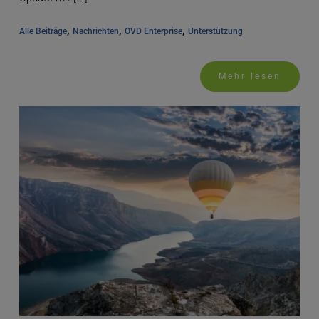
, 
, 
, 
Alle Beiträge
Nachrichten
OVD Enterprise
Unterstützung
Mehr lesen