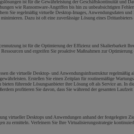
gslösungen ist für die Gewährleistung der Geschäftskontinuität und Da
hungen wie Ransomware-Angriffen bis hin zu unbeabsichtigten Fehlern 
Sichern Sie regelmäßig virtuelle Desktop-Images, Anwendungsdaten und
inimieren. Dazu ist oft eine zuverlässige Lösung eines Drittanbieters
nutzung ist für die Optimierung der Effizienz und Skalierbarkeit Ihr
e Ressourcen und ergreifen Sie proaktive Maßnahmen zur Optimierung
ssen die virtuelle Desktop- und Anwendungsinfrastruktur regelmäßig ak
gewährleisten. Erstellen Sie einen Zeitplan für routinemäßige Wartung
zu bieten führende Lösungsanbieter ihre Lösung oft als Service an. In 
ußerdem profitieren Sie davon, dass Sie während der gesamten Laufzeit
tierung virtueller Desktops und Anwendungen anhand der festgelegten
zu ermitteln. Verfeinern Sie Ihre Virtualisierungsstrategie kontinuie