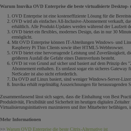
Warum Inuvika OVD Enterprise die beste virtualisierte Desktop
OVD Enterprise ist eine kosteneffiziente Lösung für die Berei
OVD wird als einfaches All-Inclusive-Abonnement verkauft, das 
erhältlich. Alle Produkt-Updates werden während der Laufzeit d
OVD bietet ein flexibles, modernes Design, das in nur 30 Minute
ermöglicht.
Mit OVD Enterprise können IT-Abteilungen Windows- und Linux-
Raspberry Pi Thin Clients sowie über HTML5-Webbrowser.
OVD bietet eine hervorragende Leistung und Zuverlässigkeit, di
größeren Ausfall die Gefahr eines Datenverlusts besteht.
OVD ist von Grund auf sicher und basiert auf dem Prinzip des "Z
Abonnement enthalten. Es umfasst sogar ein sicheres Gateway fü
NetScaler ist also nicht erforderlich.
Da OVD auf Linux basiert, sind weniger Windows-Server-Lizen
Inuvika erhält regelmäßig Auszeichnungen für herausragenden S
Zusammenfassend lässt sich sagen, dass die Einhaltung von Best Pract
Produktivität, Flexibilität und Sicherheit im heutigen digitalen Zeital
Virtualisierungsinitiativen maximieren und ihre Mitarbeiter befähigen, 
Mehr Informationen
>>
Warum OVD Enterprise die beste Citrix-Alternative ist