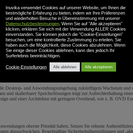
che Bewertung der Anforderungen Ihres Unternehmens durchführen, eins
Inuvika verwendet Cookies auf unserer Website, um Ihnen die
ie Ermittlung der am besten geeigneten Virtualisierungslösung und die A
bestmögliche Erfahrung zu bieten, indem wir Ihre Präferenzen
 zum Beispiel Unterstützung für Windows- und Linux-Desktops und -
und wiederholten Besuche in Übereinstimmung mit unserer
Vielleicht haben Sie grafikintensive Anwendungen oder bestimmte USB-G
Datenschutzbestimmungen
. Wenn Sie auf "Alle akzeptieren"
ensatz zu denen, die zwar nützlich, aber nicht erfolgskritisch sind) hi
klicken, erklären Sie sich mit der Verwendung ALLER Cookies
" ausgeben, der keinen Mehrwert bringt, sondern die Verwaltung der L
einverstanden. Sie können jedoch die "Cookie-Einstellungen"
besuchen, um eine kontrollierte Zustimmung zu erteilen. Sie
haben auch die Möglichkeit, diese Cookies abzulehnen. Wenn
Sie einige dieser Cookies ablehnen, kann dies jedoch Ihr
e Auswahl der geeigneten Technologie der Schlüssel zu einem erfolgreic
Surferlebnis beeinträchtigen.
ngsvirtualisierung entscheiden, sollten Sie Faktoren wie Skalierbarke
Cookie-Einstellungen
Alle ablehnen
Alle akzeptieren
 virtuelle Desktop- und Anwendungsumgebung zukünftigem Wachstum und
und skalierbarer Speicherlösungen trägt zur Aufrechterhaltung einer 
ign und einer Architektur mit geringem Overhead, wie z. B. OVD Enter
 Anwendungen oberste Priorität haben. Setzen Sie robuste Authentifiz
hungen abzuschwächen. Regelmäßige Sicherheitsüberprüfungen und -akt