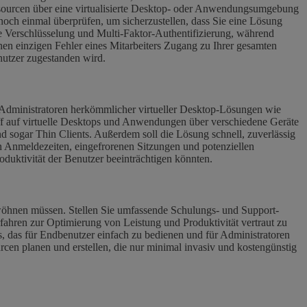
Ressourcen über eine virtualisierte Desktop- oder Anwendungsumgebung
noch einmal überprüfen, um sicherzustellen, dass Sie eine Lösung
wie Verschlüsselung und Multi-Faktor-Authentifizierung, während
einen einzigen Fehler eines Mitarbeiters Zugang zu Ihrer gesamten
nutzer zugestanden wird.
nd Administratoren herkömmlicher virtueller Desktop-Lösungen wie
ff auf virtuelle Desktops und Anwendungen über verschiedene Geräte
d sogar Thin Clients. Außerdem soll die Lösung schnell, zuverlässig
 Anmeldezeiten, eingefrorenen Sitzungen und potenziellen
duktivität der Benutzer beeinträchtigen könnten.
gewöhnen müssen. Stellen Sie umfassende Schulungs- und Support-
ahren zur Optimierung von Leistung und Produktivität vertraut zu
s, das für Endbenutzer einfach zu bedienen und für Administratoren
urcen planen und erstellen, die nur minimal invasiv und kostengünstig