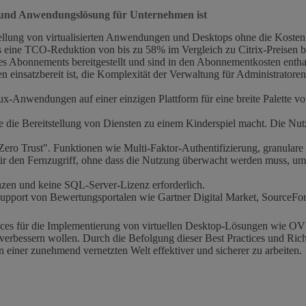
- und Anwendungslösung für Unternehmen ist
tstellung von virtualisierten Anwendungen und Desktops ohne die Kos
eine TCO-Reduktion von bis zu 58% im Vergleich zu Citrix-Preisen bie
es Abonnements bereitgestellt und sind in den Abonnementkosten entha
n einsatzbereit ist, die Komplexität der Verwaltung für Administratore
Anwendungen auf einer einzigen Plattform für eine breite Palette vo
e die Bereitstellung von Diensten zu einem Kinderspiel macht. Die Nut
ero Trust". Funktionen wie Multi-Faktor-Authentifizierung, granulare 
r den Fernzugriff, ohne dass die Nutzung überwacht werden muss, um z
zen und keine SQL-Server-Lizenz erforderlich.
upport von Bewertungsportalen wie Gartner Digital Market, SourceFo
ices für die Implementierung von virtuellen Desktop-Lösungen wie OVD 
ter verbessern wollen. Durch die Befolgung dieser Best Practices und Ric
in einer zunehmend vernetzten Welt effektiver und sicherer zu arbeiten.