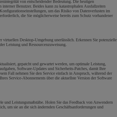
tenintegrität von entscheidender Bedeutung. Die heutigen
interner Benutzer. Beides kann zu katastrophalen Ausfallzeiten
 Konfigurationseinstellungen, um das Risiko von Datenverlusten im
 erforderlich, die Sie möglicherweise bereits zum Schutz vorhandener
er virtuellen Desktop-Umgebung unerlässlich. Erkennen Sie potenzielle
 der Leistung und Ressourcenzuweisung.
tualisiert, gepatcht und gewartet werden, um optimale Leistung,
saufgaben, Software-Updates und Sicherheits-Patches, damit Ihre
diesem Fall nehmen Sie den Service einfach in Anspruch, während der
 Ihres Service-Abonnements über die aktuellste Version der Software
 Ziele und Leistungsmaßstäbe. Holen Sie das Feedback von Anwendern
rlich, um sie an die sich ändernden Geschäftsanforderungen und