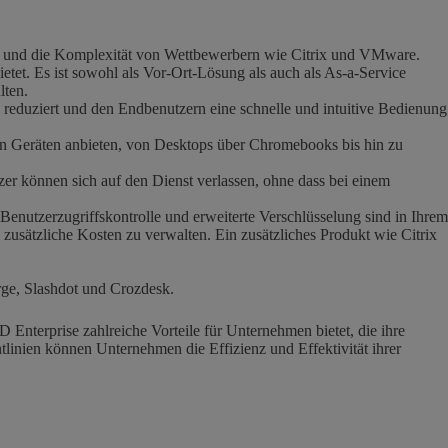
ten und die Komplexität von Wettbewerbern wie Citrix und VMware.
tet. Es ist sowohl als Vor-Ort-Lösung als auch als As-a-Service
lten.
n reduziert und den Endbenutzern eine schnelle und intuitive Bedienung
n Geräten anbieten, von Desktops über Chromebooks bis hin zu
zer können sich auf den Dienst verlassen, ohne dass bei einem
Benutzerzugriffskontrolle und erweiterte Verschlüsselung sind in Ihrem
usätzliche Kosten zu verwalten. Ein zusätzliches Produkt wie Citrix
rge, Slashdot und Crozdesk.
Enterprise zahlreiche Vorteile für Unternehmen bietet, die ihre
htlinien können Unternehmen die Effizienz und Effektivität ihrer