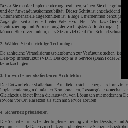
Bevor Sie mit der Implementierung beginnen, sollten Sie eine gründli
und der Anwendungskompatibilität. Dieser Schritt ist entscheidend für d
Unternehmensziele zugeschnitten ist. Einige Unternehmen benötigen
Zugänglichkeit auf einer breiten Palette von Nicht-Windows-Geräten. 
Identifizierung und Priorisierung der wichtigsten Anforderungen (im Geg
können Sie so verhindern, dass Sie zu viel Geld für "Schnickschnack
2. Wählen Sie die richtige Technologie
Da zahlreiche Virtualisierungsplattformen zur Verfügung stehen, ist di
Desktop-Infrastruktur (VDI), Desktop-as-a-Service (DaaS) oder Anwendu
berücksichtigen.
3. Entwurf einer skalierbaren Architektur
Der Entwurf einer skalierbaren Architektur stellt sicher, dass Ihre
Implementierung redundanter Komponenten, Lastausgleichsmechanismen 
Gleichzeitig bietet Ihnen die Auswahl von Lösungen mit modernem Des
sowohl vor Ort einsetzen als auch als Service abrufen.
4. Sicherheit priorisieren
Die Sicherheit muss bei der Implementierung virtueller Desktops und
ein, um sensible Daten zu schützen und potenzielle Sicherheitsbedro