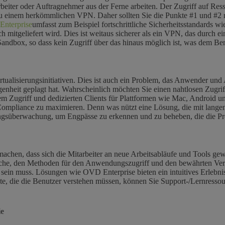
tarbeiter oder Auftragnehmer aus der Ferne arbeiten. Der Zugriff auf 
h zu einem herkömmlichen VPN. Daher sollten Sie die Punkte #1 und #2 
nterprise
umfasst zum Beispiel fortschrittliche Sicherheitsstandards 
ch mitgeliefert wird. Dies ist weitaus sicherer als ein VPN, das durch 
andbox, so dass kein Zugriff über das hinaus möglich ist, was dem Be
irtualisierungsinitiativen. Dies ist auch ein Problem, das Anwender u
nheit geplagt hat. Wahrscheinlich möchten Sie einen nahtlosen Zugri
m Zugriff und dedizierten Clients für Plattformen wie Mac, Android un
ompliance zu maximieren. Denn was nützt eine Lösung, die mit langen
ungsüberwachung, um Engpässe zu erkennen und zu beheben, die die Pro
 machen, dass sich die Mitarbeiter an neue Arbeitsabläufe und Tools 
läche, den Methoden für den Anwendungszugriff und den bewährten Verf
 sein muss. Lösungen wie OVD Enterprise bieten ein intuitives Erlebni
ekte, die die Benutzer verstehen müssen, können Sie Support-/Lernresso
ie