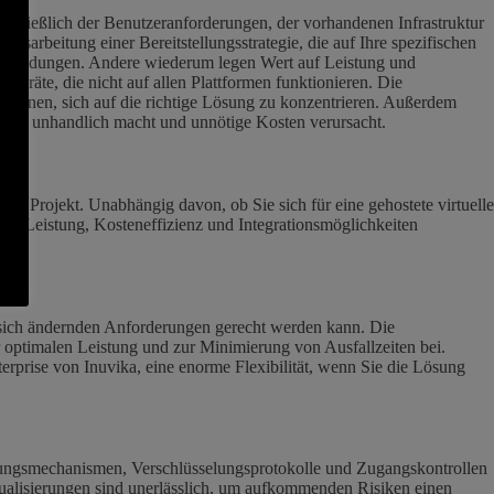
chließlich der Benutzeranforderungen, der vorhandenen Infrastruktur
usarbeitung einer Bereitstellungsstrategie, die auf Ihre spezifischen
Anwendungen. Andere wiederum legen Wert auf Leistung und
eräte, die nicht auf allen Plattformen funktionieren. Die
lft Ihnen, sich auf die richtige Lösung zu konzentrieren. Außerdem
ösung unhandlich macht und unnötige Kosten verursacht.
hen Projekt. Unabhängig davon, ob Sie sich für eine gehostete virtuelle
it, Leistung, Kosteneffizienz und Integrationsmöglichkeiten
 sich ändernden Anforderungen gerecht werden kann. Die
optimalen Leistung und zur Minimierung von Ausfallzeiten bei.
prise von Inuvika, eine enorme Flexibilität, wenn Sie die Lösung
ierungsmechanismen, Verschlüsselungsprotokolle und Zugangskontrollen
ualisierungen sind unerlässlich, um aufkommenden Risiken einen