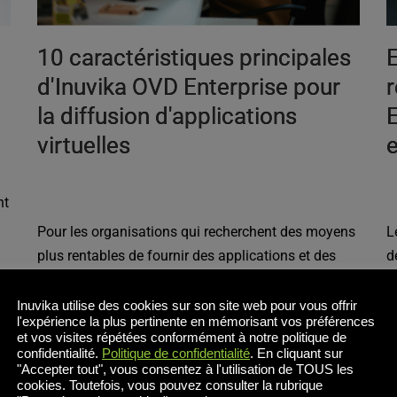
10 caractéristiques principales
d'Inuvika OVD Enterprise pour
r
la diffusion d'applications
E
virtuelles
nt
Pour les organisations qui recherchent des moyens
L
plus rentables de fournir des applications et des
d
postes de travail, Inuvika OVD Enterprise se
r
distingue comme une alternative solide aux
p
Inuvika utilise des cookies sur son site web pour vous offrir
l'expérience la plus pertinente en mémorisant vos préférences
solutions VDI traditionnelles telles que Citrix et
o
et vos visites répétées conformément à notre politique de
VMware Horizon (désormais [...]
s
confidentialité.
Politique de confidentialité
. En cliquant sur
"Accepter tout", vous consentez à l'utilisation de TOUS les
[..
cookies. Toutefois, vous pouvez consulter la rubrique
, 
, 
Alternatives Citrix et Vmware
Actualités
OVD Enterprise
Al