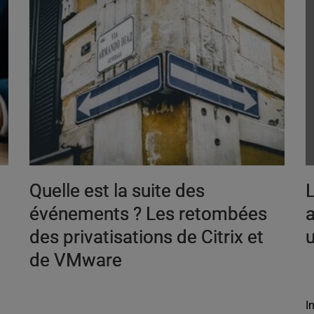
Quelle est la suite des
L
e
événements ? Les retombées
a
des privatisations de Citrix et
u
de VMware
I