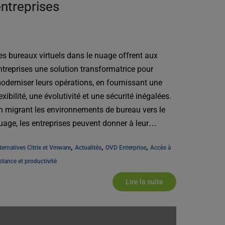
ntreprises
es bureaux virtuels dans le nuage offrent aux
ntreprises une solution transformatrice pour
oderniser leurs opérations, en fournissant une
lexibilité, une évolutivité et une sécurité inégalées.
n migrant les environnements de bureau vers le
uage, les entreprises peuvent donner à leur
ersonnel les moyens d'agir [...]
, 
, 
, 
ternatives Citrix et Vmware
Actualités
OVD Enterprise
Accès à 
stance et productivité
Lire la suite