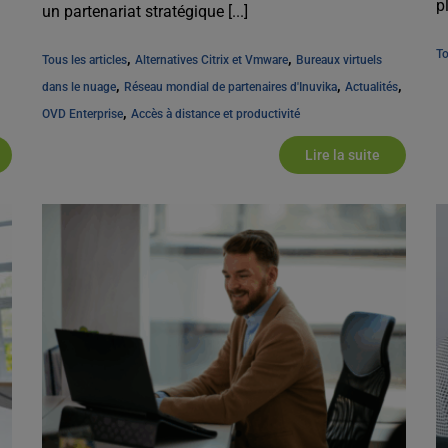
p
un partenariat stratégique [...]
c
To
, 
, 
Tous les articles
Alternatives Citrix et Vmware
Bureaux virtuels 
, 
, 
, 
dans le nuage
Réseau mondial de partenaires d'Inuvika
Actualités
, 
OVD Enterprise
Accès à distance et productivité
Lire la suite