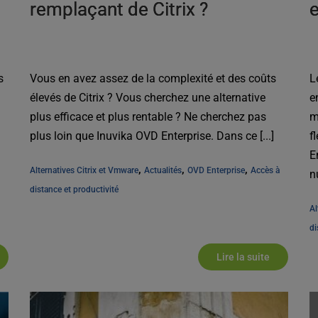
remplaçant de Citrix ?
e
s
Vous en avez assez de la complexité et des coûts
L
élevés de Citrix ? Vous cherchez une alternative
e
plus efficace et plus rentable ? Ne cherchez pas
m
plus loin que Inuvika OVD Enterprise. Dans ce [...]
f
E
, 
, 
, 
Alternatives Citrix et Vmware
Actualités
OVD Enterprise
Accès à 
n
distance et productivité
p
Al
di
Lire la suite