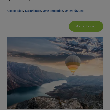
, 
, 
, 
Alle Beiträge
Nachrichten
OVD Enterprise
Unterstützung
Mehr lesen