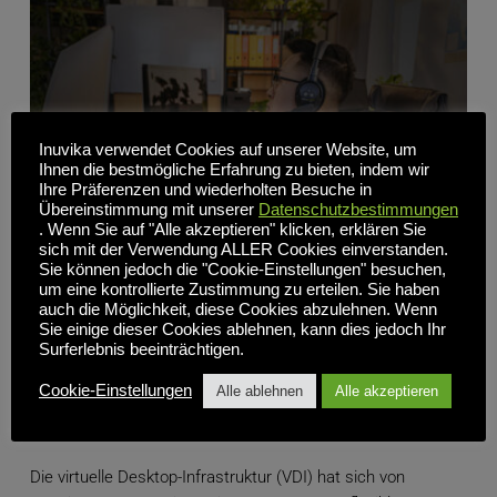
Inuvika verwendet Cookies auf unserer Website, um
Ihnen die bestmögliche Erfahrung zu bieten, indem wir
Ihre Präferenzen und wiederholten Besuche in
Übereinstimmung mit unserer
Datenschutzbestimmungen
. Wenn Sie auf "Alle akzeptieren" klicken, erklären Sie
sich mit der Verwendung ALLER Cookies einverstanden.
Sie können jedoch die "Cookie-Einstellungen" besuchen,
um eine kontrollierte Zustimmung zu erteilen. Sie haben
auch die Möglichkeit, diese Cookies abzulehnen. Wenn
Sie einige dieser Cookies ablehnen, kann dies jedoch Ihr
VDI-Desktop-Virtualisierung: Wie sie sich entwickelt
Surferlebnis beeinträchtigen.
hat und warum sie die Zukunft der Unternehmens-IT
ist
Cookie-Einstellungen
Alle ablehnen
Alle akzeptieren
Die virtuelle Desktop-Infrastruktur (VDI) hat sich von