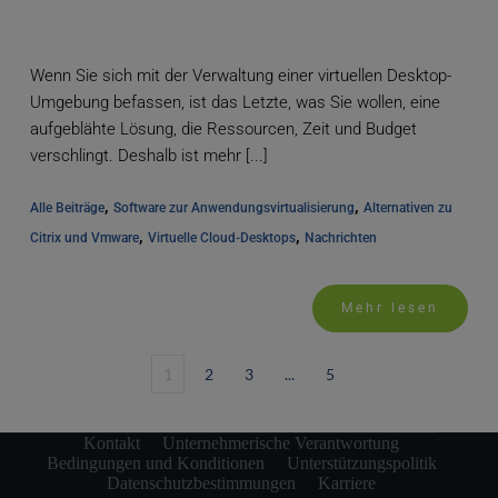
Wenn Sie sich mit der Verwaltung einer virtuellen Desktop-
Umgebung befassen, ist das Letzte, was Sie wollen, eine
aufgeblähte Lösung, die Ressourcen, Zeit und Budget
verschlingt. Deshalb ist mehr [...]
, 
, 
Alle Beiträge
Software zur Anwendungsvirtualisierung
Alternativen zu 
, 
, 
Citrix und Vmware
Virtuelle Cloud-Desktops
Nachrichten
Mehr lesen
1
2
3
...
5
Kontakt
Unternehmerische Verantwortung
Bedingungen und Konditionen
Unterstützungspolitik
Datenschutzbestimmungen
Karriere