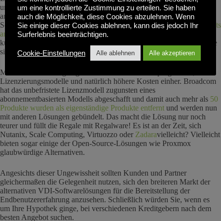
und VMware gearbeitet. Die Welt verändert sich jedoch, vor allem
um eine kontrollierte Zustimmung zu erteilen. Sie haben
angesichts des jüngsten Eigentümerwechsels bei Citrix (jetzt Tibco
auch die Möglichkeit, diese Cookies abzulehnen. Wenn
Software) und VMware (jetzt Broadcom).
Verkauf des EUC-Geschäfts
Sie einige dieser Cookies ablehnen, kann dies jedoch Ihr
an die PE-Gesellschaft KKR
. KKR besitzt auch Parallels und hat vor
Surferlebnis beeinträchtigen.
kurzem Awingu erworben. Es wird also interessant sein zu sehen, wie
sich das entwickelt.
Cookie-Einstellungen
Alle ablehnen
Alle akzeptieren
Mit diesen Änderungen gehen aktualisierte Partnerprogramme, neue
Lizenzierungsmodelle und natürlich höhere Kosten einher. Broadcom
hat das unbefristete Lizenzmodell zugunsten eines
abonnementbasierten Modells abgeschafft und damit auch mehr als
50
Produkte wurden als eigenständige Produkte entfernt
und werden nun
mit anderen Lösungen gebündelt. Das macht die Lösung nur noch
teurer und füllt die Regale mit Regalware! Es ist an der Zeit, sich
Nutanix, Scale Computing, Virtuozzo oder
Zadara
vielleicht? Vielleicht
bieten sogar einige der Open-Source-Lösungen wie Proxmox
glaubwürdige Alternativen.
Angesichts dieser Ungewissheit sollten Kunden und Partner
gleichermaßen die Gelegenheit nutzen, sich den breiteren Markt der
alternativen VDI-Softwarelösungen für die Bereitstellung der
Endbenutzererfahrung anzusehen. Schließlich würden Sie, wenn es
um Ihre Hypothek ginge, bei verschiedenen Kreditgebern nach dem
besten Angebot suchen.