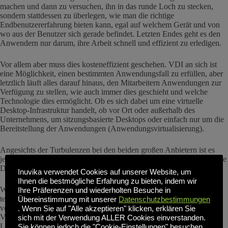
machen und dann zu versuchen, ihn in das runde Loch zu stecken,
sondern stattdessen zu überlegen, wie man die richtige
Endbenutzererfahrung bieten kann, egal auf welchem Gerät und von
wo aus der Benutzer sich gerade befindet. Letzten Endes geht es den
Anwendern nur darum, ihre Arbeit schnell und effizient zu erledigen.
Vor allem aber muss dies kosteneffizient geschehen. VDI an sich ist
eine Möglichkeit, einen bestimmten Anwendungsfall zu erfüllen, aber
letztlich läuft alles darauf hinaus, den Mitarbeitern Anwendungen zur
Verfügung zu stellen, wie auch immer dies geschieht und welche
Technologie dies ermöglicht. Ob es sich dabei um eine virtuelle
Desktop-Infrastruktur handelt, ob vor Ort oder außerhalb des
Unternehmens, um sitzungsbasierte Desktops oder einfach nur um die
Bereitstellung der Anwendungen (Anwendungsvirtualisierung).
Angesichts der Turbulenzen bei den beiden großen Anbietern ist es
jetzt an der Zeit, auch zu prüfen, wer alternative Lösungen für virtuelle
Desktops anbietet.
Inuvika verwendet Cookies auf unserer Website, um
Ihnen die bestmögliche Erfahrung zu bieten, indem wir
Wenn wir an Endbenutzer-Computing denken, egal in welcher
Ihre Präferenzen und wiederholten Besuche in
technologischen Form, fallen uns in der Regel zuerst die Lösungen
Übereinstimmung mit unserer
Datenschutzbestimmungen
von Citrix, VMware und in letzter Zeit Microsoft mit AVD ein.
. Wenn Sie auf "Alle akzeptieren" klicken, erklären Sie
Verstehen Sie mich nicht falsch, das sind alles hervorragende
sich mit der Verwendung ALLER Cookies einverstanden.
Lösungen, und ich habe den größten Teil meiner Karriere mit Citrix
Sie können jedoch die "Cookie-Einstellungen" besuchen,