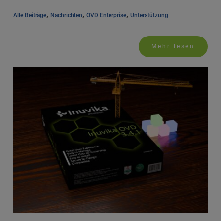
, 
, 
, 
Alle Beiträge
Nachrichten
OVD Enterprise
Unterstützung
Mehr lesen