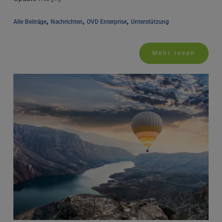
, 
, 
, 
Alle Beiträge
Nachrichten
OVD Enterprise
Unterstützung
Mehr lesen