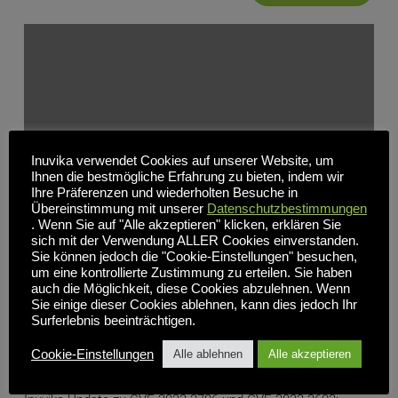
Inuvika verwendet Cookies auf unserer Website, um
Ihnen die bestmögliche Erfahrung zu bieten, indem wir
Ihre Präferenzen und wiederholten Besuche in
Übereinstimmung mit unserer
Datenschutzbestimmungen
. Wenn Sie auf "Alle akzeptieren" klicken, erklären Sie
sich mit der Verwendung ALLER Cookies einverstanden.
Sie können jedoch die "Cookie-Einstellungen" besuchen,
um eine kontrollierte Zustimmung zu erteilen. Sie haben
auch die Möglichkeit, diese Cookies abzulehnen. Wenn
Sie einige dieser Cookies ablehnen, kann dies jedoch Ihr
Hinweis: CVE-2022-3786 und CVE-2022-3602:
Surferlebnis beeinträchtigen.
Pufferüberläufe bei X.509 OpenSSL-E-Mail-Adressen
Cookie-Einstellungen
Alle ablehnen
Alle akzeptieren