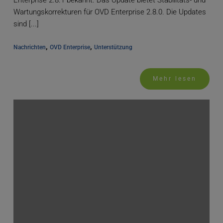
Enterprise 2.8.1 bekannt. Das Update bietet Stabilitäts- und
Wartungskorrekturen für OVD Enterprise 2.8.0. Die Updates
sind [...]
, 
, 
Nachrichten
OVD Enterprise
Unterstützung
Mehr lesen