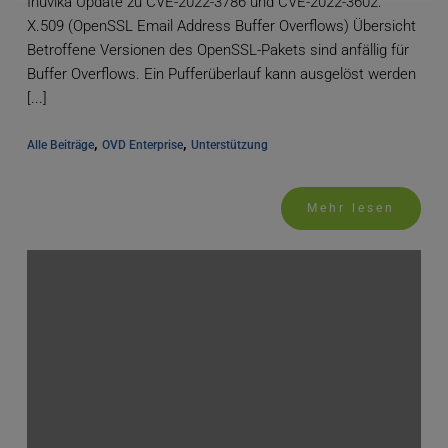
Inuvika Update zu CVE-2022-3786 und CVE-2022-3602:
X.509 (OpenSSL Email Address Buffer Overflows) Übersicht
Betroffene Versionen des OpenSSL-Pakets sind anfällig für
Buffer Overflows. Ein Pufferüberlauf kann ausgelöst werden
[...]
, 
, 
Alle Beiträge
OVD Enterprise
Unterstützung
Mehr lesen