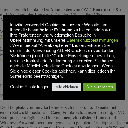
Inuvika empfiehlt aktuellen Abonnenten von OVD Enterprise 2.8.x
und Benutzern des Enterprise Desktop-Clients, ihre Client-
Anwendungen und Server zu aktualisieren.
Inuvika verwendet Cookies auf unserer Website, um
Ihnen die bestmögliche Erfahrung zu bieten, indem wir
Weitere Einzelheiten entnehmen Sie bitte der
OVD Versionshinweise
Ihre Präferenzen und wiederholten Besuche in
Zusammenfassung 2.8.2
.
Übereinstimmung mit unserer
Datenschutzbestimmungen
. Wenn Sie auf "Alle akzeptieren" klicken, erklären Sie
Links zu den aktuellsten Versionen der OVD Enterprise Desktop- und
sich mit der Verwendung ALLER Cookies einverstanden.
Mobile-Clients finden Sie im Bereich Downloads auf der
Inuvika-
Sie können jedoch die "Cookie-Einstellungen" besuchen,
Unterstützung
Seite.
um eine kontrollierte Zustimmung zu erteilen. Sie haben
auch die Möglichkeit, diese Cookies abzulehnen. Wenn
Sie einige dieser Cookies ablehnen, kann dies jedoch Ihr
Surferlebnis beeinträchtigen.
Über Inuvika:
Cookie-Einstellungen
Alle ablehnen
Alle akzeptieren
Wir machen Anwendungsvirtualisierung einfach!
Der Hauptsitz von Inuvika befindet sich in Toronto, Kanada, mit
einem Entwicklungsbüro in Caen, Frankreich. Unsere Lösung, OVD
Enterprise, ermöglicht es Unternehmen, virtualisierte Linux- und
Windows-Anwendungen und gemeinsam genutzte Desktops auf jedem
Gerät bereitzustellen, ohne die Kosten und Komplexität von VDI und