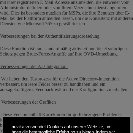
mit ihrer registrierten E-Mail-Adresse anzumelden, die entweder vom
Administrator definiert oder von Ihrem Verzeichnisdienst abgerufen
wird. Dies ist besonders nützlich für MSPs, die ihre Benutzer über E-
Mail bei der Plattform anmelden lassen, um die Konsistenz mit anderen
Diensten wie Microsoft 365 zu gewährleisten.
Verbesserungen bei der Authentifizierungsdrosselung
Diese Funktion ist nun standardmäßig aktiviert und bietet sofortigen
Schutz gegen Brute-Force-Angriffe auf Ihre OVD-Umgebung.
Verbesserungen der AD-Integration
Wir haben den Testprozess für die Active Directory-Integration
verbessert, um leere Felder besser zu handhaben und ein
aussagekräftigeres Feedback während der Konfiguration zu erhalten.
Verbesserungen der Grafiken
Diese Version enthält Korrekturen für grafikbezogene Probleme,
insbesondere zur Behebung von Fehlern im Anwendungsmodus, die
beim Maximieren von Fenstern auftreten konnten, die sich nicht im
Inuvika verwendet Cookies auf unserer Website, um
Vordergrund befanden.
Ihnen die bestmögliche Erfahrung zu bieten, indem wir