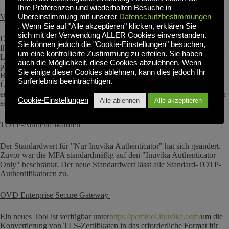
Ihre Präferenzen und wiederholten Besuche in
Übereinstimmung mit unserer
Datenschutzbestimmungen
Verbesserungen bei der Lizenzvergabe
. Wenn Sie auf "Alle akzeptieren" klicken, erklären Sie
sich mit der Verwendung ALLER Cookies einverstanden.
Die Lizenzierung wird auf unsere Online-Plattform verlagert, die es
Sie können jedoch die "Cookie-Einstellungen" besuchen,
Ihnen ermöglicht, Ihre OVD-Installation automatisch über ein Online-
um eine kontrollierte Zustimmung zu erteilen. Sie haben
Lizenzierungsportal zu lizenzieren, wodurch die Notwendigkeit
auch die Möglichkeit, diese Cookies abzulehnen. Wenn
physischer Lizenzierungsdateien entfällt. Dies wird auch die SPLA-
Sie einige dieser Cookies ablehnen, kann dies jedoch Ihr
Berichterstattung für unsere MSP-Partner durch die automatische
Surferlebnis beeinträchtigen.
Übermittlung der Anzahl der gleichzeitigen Nutzer am Monatsende
erheblich vereinfachen. Air-Gapped-Umgebungen werden auch durch
Cookie-Einstellungen
Alle ablehnen
Alle akzeptieren
einen manuellen Metadaten-Austauschprozess unterstützt.
TOTP-Authentifikatoren
Der Standardwert für "Nur Inuvika Authenticator" hat sich geändert.
Zuvor war die MFA standardmäßig auf den "Inuvika Authenticator
Only" beschränkt. Der neue Standardwert lässt alle Standard-TOTP-
Authentifikatoren zu.
OVD Enterprise Secure Gateway
Ein neues Tool ist verfügbar unter
https://pemtool.inuvika.com/
um die
Konvertierung von TLS-Zertifikaten in das erforderliche Format für