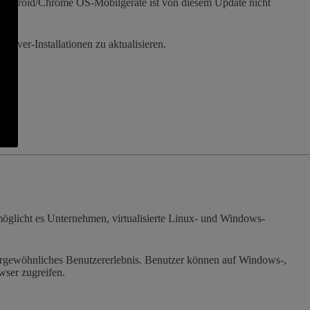
d Android/Chrome OS-Mobilgeräte ist von diesem Update nicht
rver-Installationen zu aktualisieren.
e.
möglicht es Unternehmen, virtualisierte Linux- und Windows-
ußergewöhnliches Benutzererlebnis. Benutzer können auf Windows-,
ser zugreifen.