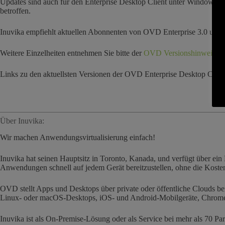
Updates sind auch für den Enterprise Desktop Client unter Windows,
betroffen.
Inuvika empfiehlt aktuellen Abonnenten von OVD Enterprise 3.0 und Nu
Weitere Einzelheiten entnehmen Sie bitte der
OVD Versionshinweise Z
Links zu den aktuellsten Versionen der OVD Enterprise Desktop Clien
Über Inuvika:
Wir machen Anwendungsvirtualisierung einfach!
Inuvika hat seinen Hauptsitz in Toronto, Kanada, und verfügt über e
Anwendungen schnell auf jedem Gerät bereitzustellen, ohne die Kos
OVD stellt Apps und Desktops über private oder öffentliche Clouds be
Linux- oder macOS-Desktops, iOS- und Android-Mobilgeräte, Chrome
Inuvika ist als On-Premise-Lösung oder als Service bei mehr als 70 Par