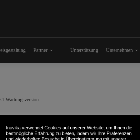
eisgestaltung
Partner
Unterstützung
Unternehmen
0.1 Wartungsversion
Inuvika verwendet Cookies auf unserer Website, um Ihnen die
 3.0.1 Maintenance Release bekannt gegeben. Das Update bietet Stabil
bestmögliche Erfahrung zu bieten, indem wir Ihre Präferenzen
und wiederholten Besuche in Übereinstimmung mit unserer