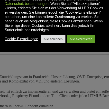
 macOS und Linux verfügbar. Der Enterprise Mobile Client für iOS un
Datenschutzbestimmungen
. Wenn Sie auf "Alle akzeptieren"
klicken, erklären Sie sich mit der Verwendung ALLER Cookies
einverstanden. Sie können jedoch die "Cookie-Einstellungen"
tzern des Enterprise Desktop-Clients, ihre Client-Anwendungen und Se
besuchen, um eine kontrollierte Zustimmung zu erteilen. Sie
haben auch die Möglichkeit, diese Cookies abzulehnen. Wenn
Sie einige dieser Cookies ablehnen, kann dies jedoch Ihr
usammenfassung 3.0.1
Surferlebnis beeinträchtigen.
ts finden Sie im Bereich Downloads auf der
Inuvika-Unterstützung
Seit
Cookie-Einstellungen
Alle ablehnen
Alle akzeptieren
in Entwicklungsteam in Frankreich. Unsere Lösung, OVD Enterprise, er
ten und Komplexität von VDI und anderen Lösungen.
reit, ist einfach zu implementieren und zu verwalten und bietet ein a
books, Raspberry Pi und andere Thin Clients oder jeden HTML5-Brow
tnern in über 40 Ländern erhältlich.