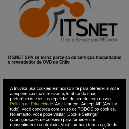
ITSNET SPA se torna parceira de serviços hospedados
e revendedor da OVD no Chile
13 de setembro de 2017 Toronto, Canadá - A Inuvika Inc.
A Inuvika usa cookies em nosso site para oferecer a você
autorizou a ITSNET como nosso mais novo parceiro de
a experiência mais relevante, lembrando suas
preferências e visitas repetidas de acordo com nosso
serviços hospedados e revendedor da OVD Enterprise no
Política de Privacidade
. Ao clicar em "Accept All" (Aceitar
Chile. A OVD oferece serviços virtualizados de Windows e
tudo), você concorda com o uso de TODOS os cookies.
Linux [...]
No entanto, você pode visitar "Cookie Settings"
(Configurações de cookies) para fornecer um
consentimento controlado. Você também tem a opção de
, 
Notícias
OVD Enterprise