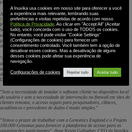
pacientes com doenças que atualmente são difíceis de tratar.
A Inuvika usa cookies em nosso site para oferecer a você
a experiência mais relevante, lembrando suas
A Genomics England selecionou o produto da Inuvika
OVD
preferências e visitas repetidas de acordo com nosso
Enterprise
para fornecer acesso seguro ao ambiente de pesquisa do
Política de Privacidade
. Ao clicar em "Accept All" (Aceitar
Projeto 100.000 Genomas. Composto por um desktop virtual do
tudo), você concorda com o uso de TODOS os cookies.
Windows, aplicativos hospedados no datacenter e conjuntos de dados
No entanto, você pode visitar "Cookie Settings"
não identificados associados, o OVD publica o ambiente dos usuários
(Configurações de cookies) para fornecer um
para que possa ser acessado com segurança a partir de um navegador
consentimento controlado. Você também tem a opção de
da Web padrão habilitado para HTML5 em qualquer local.
desativar esses cookies. Mas a desativação de alguns
desses cookies pode afetar sua experiência de
"
Escolhemos o Open Virtual Desktop da Inuvika por sua capacidade
navegação.
de suportar os requisitos de aplicativos Windows e Linux de nosso
ambiente de pesquisa e, ao mesmo tempo, ser capaz de "airlock" os
Configurações de cookies
Rejeitar tudo
Aceitar tudo
dados do projeto com segurança em nossos centros de dados.
", disse
David Brown, diretor de infraestrutura de informática.
"
Sem a necessidade de instalar o software cliente no dispositivo local
do usuário e sem a necessidade de intervenção no firewall em sites de
clientes remotos, o acesso seguro para pesquisadores, clínicos,
acadêmicos e provedores de dados é muito simples
."
"
Temos o prazer de trabalhar com a Genomics England e o Projeto
100.000 Genomas para fornecer a plataforma de acesso para as
organizações participantes
", disse Kevin Gallagher, CEO da Inuvika.