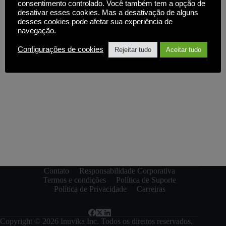
consentimento controlado. Você também tem a opção de
desativar esses cookies. Mas a desativação de alguns
desses cookies pode afetar sua experiência de
navegação.
Configurações de cookies
Rejeitar tudo
Aceitar tudo
Contato
Responsabilidade Corporativa
Termos e condições
Política de Suporte
Política de Privacidade
Carreiras
Copyright © 2026 Inuvika Inc. Todos os direitos reservados.