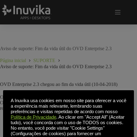
Aviso de suporte: Fim da vida útil do OVD Enterprise 2.3
Página inicial
SUPORTE
Aviso de suporte: Fim da vida útil do OVD Enterprise 2.3
OVD Enterprise 2.3 chegou ao fim da vida útil (10-04-2018)
Os clientes são incentivados a atualizar para a versão mais recente do
A Inuvika usa cookies em nosso site para oferecer a você
OVD Enterprise para aproveitar as atualizações de manutenção mais
a experiência mais relevante, lembrando suas
recentes.
preferências e visitas repetidas de acordo com nosso
Política de Privacidade
. Ao clicar em "Accept All" (Aceitar
tudo), você concorda com o uso de TODOS os cookies.
No entanto, você pode visitar "Cookie Settings"
(Configurações de cookies) para fornecer um