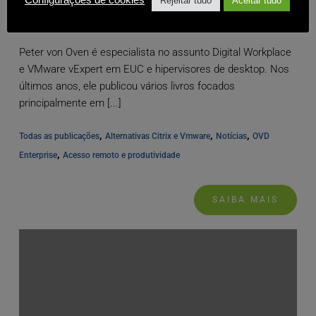
Configurações de cookies
Rejeitar tudo
Aceitar tudo
Peter von Oven é especialista no assunto Digital Workplace
e VMware vExpert em EUC e hipervisores de desktop. Nos
últimos anos, ele publicou vários livros focados
principalmente em [...]
, 
, 
, 
Todas as publicações
Alternativas Citrix e Vmware
Notícias
OVD 
, 
Enterprise
Acesso remoto e produtividade
SAIBA MAIS