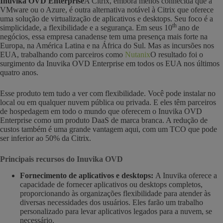
Inuvika OVD Enterprise
A Citrix, embora menos conhecida que a
VMware ou o Azure, é outra alternativa notável à Citrix que oferece
uma solução de virtualização de aplicativos e desktops. Seu foco é a
th
simplicidade, a flexibilidade e a segurança. Em seus 10
ano de
negócios, essa empresa canadense tem uma presença mais forte na
Europa, na América Latina e na África do Sul. Mas as incursões nos
EUA, trabalhando com parceiros como
Nutanix
O resultado foi o
surgimento da Inuvika OVD Enterprise em todos os EUA nos últimos
quatro anos.
Esse produto tem tudo a ver com flexibilidade. Você pode instalar no
local ou em qualquer nuvem pública ou privada. E eles têm parceiros
de hospedagem em todo o mundo que oferecem o Inuvika OVD
Enterprise como um produto DaaS de marca branca. A redução de
custos também é uma grande vantagem aqui, com um TCO que pode
ser inferior ao 50% da Citrix.
Principais recursos do Inuvika OVD
Fornecimento de aplicativos e desktops:
A Inuvika oferece a
capacidade de fornecer aplicativos ou desktops completos,
proporcionando às organizações flexibilidade para atender às
diversas necessidades dos usuários. Eles farão um trabalho
personalizado para levar aplicativos legados para a nuvem, se
necessário.