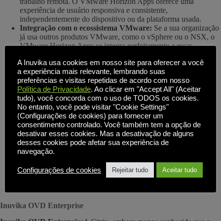
trabalho remota. O VMware Horizon Apps oferece uma
experiência de usuário responsiva e consistente,
independentemente do dispositivo ou da plataforma usada.
Integração com o ecossistema VMware:
Se a sua organização
já usa outros produtos VMware, como o vSphere ou o NSX, o
VMware Horizon Apps se integra perfeitamente a essas
soluções, simplificando o gerenciamento e a otimização.
A Inuvika usa cookies em nosso site para oferecer a você
a experiência mais relevante, lembrando suas
preferências e visitas repetidas de acordo com nosso
Política de Privacidade
. Ao clicar em "Accept All" (Aceitar
tudo), você concorda com o uso de TODOS os cookies.
No entanto, você pode visitar "Cookie Settings"
(Configurações de cookies) para fornecer um
consentimento controlado. Você também tem a opção de
desativar esses cookies. Mas a desativação de alguns
desses cookies pode afetar sua experiência de
navegação.
Configurações de cookies
Rejeitar tudo
Aceitar tudo
Inuvika OVD Enterprise