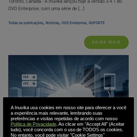
Toronto, Canadá - A Inuvika lançou hoje a versão 3.4.1 do
OVD Enterprise, com uma série de [...]
, 
, 
, 
Todas as publicações
Notícias
OVD Enterprise
SUPORTE
SAIBA MAIS
A Inuvika usa cookies em nosso site para oferecer a você
a experiência mais relevante, lembrando suas
preferências e visitas repetidas de acordo com nosso
Política de Privacidade
. Ao clicar em "Accept All" (Aceitar
tudo), você concorda com o uso de TODOS os cookies.
No entanto, você pode visitar "Cookie Settings"