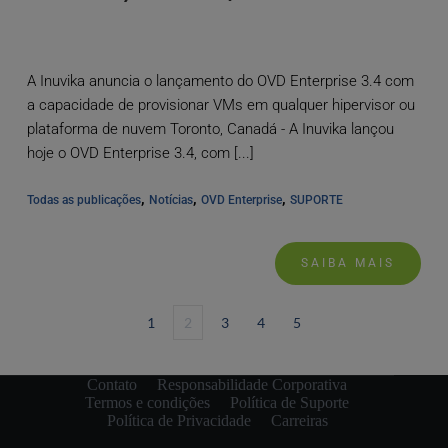
A Inuvika anuncia o lançamento do OVD Enterprise 3.4 com
a capacidade de provisionar VMs em qualquer hipervisor ou
plataforma de nuvem Toronto, Canadá - A Inuvika lançou
hoje o OVD Enterprise 3.4, com [...]
, 
, 
, 
Todas as publicações
Notícias
OVD Enterprise
SUPORTE
SAIBA MAIS
1
2
3
4
5
Contato
Responsabilidade Corporativa
Termos e condições
Política de Suporte
Política de Privacidade
Carreiras