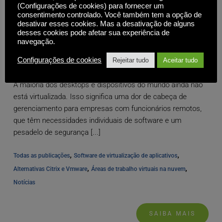
(Configurações de cookies) para fornecer um
consentimento controlado. Você também tem a opção de
desativar esses cookies. Mas a desativação de alguns
Dimensionando seus negócios? Os desktops virtuais
desses cookies pode afetar sua experiência de
na nuvem oferecem a flexibilidade de que você
navegação.
precisa
Configurações de cookies
Rejeitar tudo
Aceitar tudo
A maioria dos desktops e dispositivos do mundo ainda não
está virtualizada. Isso significa uma dor de cabeça de
gerenciamento para empresas com funcionários remotos,
que têm necessidades individuais de software e um
pesadelo de segurança [...]
, 
, 
Todas as publicações
Software de virtualização de aplicativos
, 
, 
Alternativas Citrix e Vmware
Áreas de trabalho virtuais na nuvem
Notícias
SAIBA MAIS