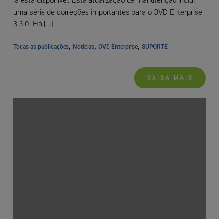
já está disponível. Esta atualização de manutenção inclui
uma série de correções importantes para o OVD Enterprise
3.3.0. Há [...]
, 
, 
, 
Todas as publicações
Notícias
OVD Enterprise
SUPORTE
SAIBA MAIS